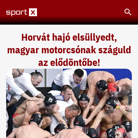
Skip
Sea
to
content
Horvát hajó elsüllyedt,
magyar motorcsónak száguld
az elődöntőbe!