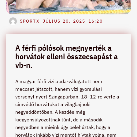
SPORTX
JÚLIUS 20, 2025
16:20
A férfi pólósok megnyerték a
horvátok elleni összecsapást a
vb-n.
A magyar férfi vízilabda-válogatott nem
meccset játszott, hanem vízi gyorsulási
versenyt nyert Szingapúrban: 18–12-re verte a
címvédő horvátokat a világbajnoki
negyeddöntőben. A kezdés még
kiegyensúlyozottnak tűnt, de a második
negyedben a mieink úgy belehúztak, hogy a
horvátok inkább vízi mentőt hívtak volna, nem