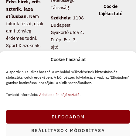
Felelősségű
Friss hírek, erős
Cookie
Társaság
sztorik, laza
tájékoztató
stílusban.
Nem
Székhely:
1106
tolunk rizsát, csak
Budapest,
amit tényleg
Gyakorló utca 4.
érdemes tudni.
D. ép. Fsz. 3.
Sport X azoknak,
ajtó
akik nem csak
Cookie használat
nézik a meccset,
hanem értik is
.
A sportix.hu sütiket használ a weboldal működésének biztosítása és
Csatlakozz, ha te
statisztikai célok érdekében. A böngészés folytatásával vagy az ’Elfogadom’
is másképp
gombra kattintással hozzájárul a sütik használatához.
pörgeted a
További információ:
Adatkezelési tájékoztató
.
sportot.
F
T
I
a
i
n
ELFOGADOM
c
k
s
e
t
t
BEÁLLÍTÁSOK MÓDOSÍTÁSA
b
o
a
Copyright © 2026 SPORTX Produkció Kft.