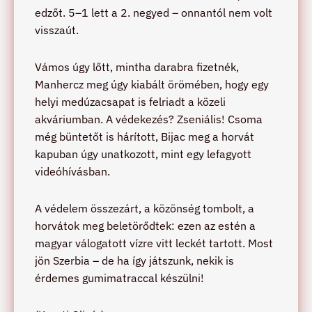
edzőt. 5–1 lett a 2. negyed – onnantól nem volt
visszaút.
Vámos úgy lőtt, mintha darabra fizetnék,
Manhercz meg úgy kiabált örömében, hogy egy
helyi medúzacsapat is felriadt a közeli
akváriumban. A védekezés? Zseniális! Csoma
még büntetőt is hárított, Bijac meg a horvát
kapuban úgy unatkozott, mint egy lefagyott
videóhívásban.
A védelem összezárt, a közönség tombolt, a
horvátok meg beletörődtek: ezen az estén a
magyar válogatott vízre vitt leckét tartott. Most
jön Szerbia – de ha így játszunk, nekik is
érdemes gumimatraccal készülni!