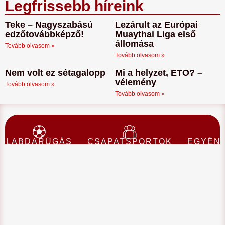
Legfrissebb híreink
Teke – Nagyszabású
Lezárult az Európai
edzőtovábbképző!
Muaythai Liga első
állomása
Tovább olvasom »
Tovább olvasom »
Nem volt ez sétagalopp
Mi a helyzet, ETO? –
vélemény
Tovább olvasom »
Tovább olvasom »
LABDARÚGÁS
CSAPATSPORTOK
EGYÉNI
Teke – Nagyszabású
edzőtovábbképző!
Kétnapos edzőtovábbképző konferenciát rendez a Magyar Bowling
és Teke Szövetség.