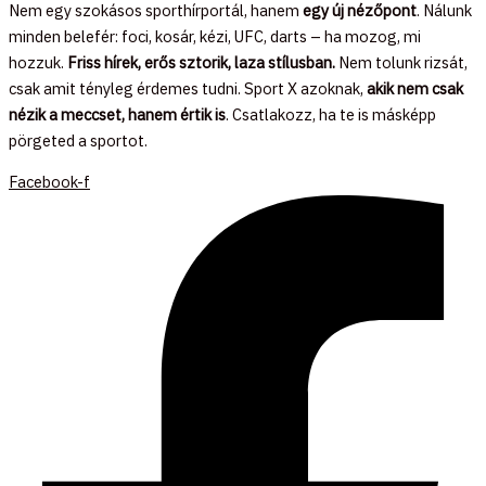
Nem egy szokásos sporthírportál, hanem
egy új nézőpont
. Nálunk
minden belefér: foci, kosár, kézi, UFC, darts – ha mozog, mi
hozzuk.
Friss hírek, erős sztorik, laza stílusban.
Nem tolunk rizsát,
csak amit tényleg érdemes tudni. Sport X azoknak,
akik nem csak
nézik a meccset, hanem értik is
. Csatlakozz, ha te is másképp
pörgeted a sportot.
Facebook-f