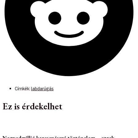
Címkék:
labdarúgás
Ez is érdekelhet
Negyedmillió karcsapásnyi történelem – ezrek