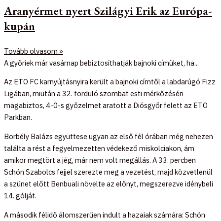
Aranyérmet nyert Szilágyi Erik az Európa-
kupán
Tovább olvasom »
A győriek már vasárnap bebiztosíthatják bajnoki címüket, ha...
Az ETO FC karnyújtásnyira került a bajnoki címtől a labdarúgó Fizz
Ligában, miután a 32. forduló szombat esti mérkőzésén
magabiztos, 4-0-s győzelmet aratott a Diósgyőr felett az ETO
Parkban.
Borbély Balázs együttese ugyan az első fél órában még nehezen
találta a rést a fegyelmezetten védekező miskolciakon, ám
amikor megtört a jég, már nem volt megállás. A 33. percben
Schön Szabolcs fejjel szerezte meg a vezetést, majd közvetlenül
a szünet előtt Benbuali növelte az előnyt, megszerezve idénybeli
14. gólját.
A második félidő álomszerűen indult a hazaiak számára: Schön