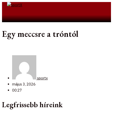
Skip
to
Search
content
Egy meccsre a tróntól
sportx
május 3, 2026
00:27
Legfrissebb híreink