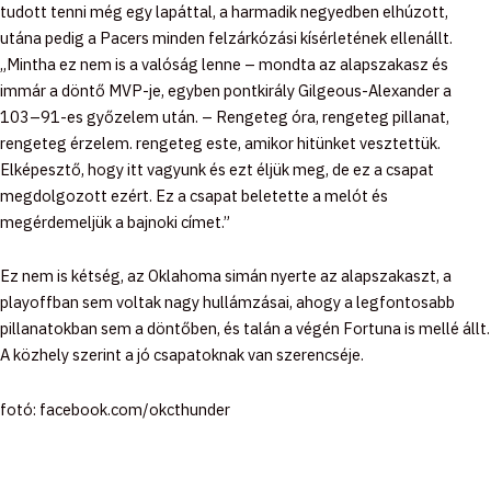
tudott tenni még egy lapáttal, a harmadik negyedben elhúzott,
utána pedig a Pacers minden felzárkózási kísérletének ellenállt.
„Mintha ez nem is a valóság lenne – mondta az alapszakasz és
immár a döntő MVP-je, egyben pontkirály Gilgeous-Alexander a
103–91-es győzelem után. – Rengeteg óra, rengeteg pillanat,
rengeteg érzelem. rengeteg este, amikor hitünket vesztettük.
Elképesztő, hogy itt vagyunk és ezt éljük meg, de ez a csapat
megdolgozott ezért. Ez a csapat beletette a melót és
megérdemeljük a bajnoki címet.”
Ez nem is kétség, az Oklahoma simán nyerte az alapszakaszt, a
playoffban sem voltak nagy hullámzásai, ahogy a legfontosabb
pillanatokban sem a döntőben, és talán a végén Fortuna is mellé állt.
A közhely szerint a jó csapatoknak van szerencséje.
fotó: facebook.com/okcthunder