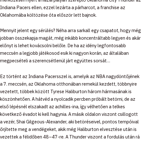
Indiana Pacers ellen, ezzel lezárta a párharcot, a franchise az
Oklahomába költözése óta először lett bajnok.
Mennyit jelent egy sérülés? Néha arra sarkall egy csapatot, hogy még
jobban összekapja magát, még inkább koncentráltabb legyen és akár
előnyt is lehet kovácsolni belőle. De ha az idény legfontosabb
meccsén a legjobb játékosod esik ki nagyon korán, az általában
megpecsételi a szerencsétlenül járt együttes sorsát…
Ez történt az Indiana Pacersszel is, amelyik az NBA nagydöntőjének
a 7. meccsén, az Oklahoma otthonában remekül kezdett, többnyire
vezetett, többek között Tyrese Haliburton három hármasának is
köszönhetően. A hátvéd a nyolcadik percben próbált betörni, de az
első lépésnél elszakadt az achilles-ina, így vélhetően a telkes
következő évadot ki kell hagynia. A másik oldalon viszont csillogott
a vezér, Shai Gilgeous-Alexander, aki betöréseivel, pontos tempóival
őrjítette meg a vendégeket, akik még Haliburton elvesztése után is
vezettek a félidőben 48–47-re. A Thunder viszont a fordulás után rá