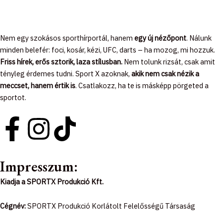
Nem egy szokásos sporthírportál, hanem
egy új nézőpont
. Nálunk
minden belefér: foci, kosár, kézi, UFC, darts – ha mozog, mi hozzuk.
Friss hírek, erős sztorik, laza stílusban.
Nem tolunk rizsát, csak amit
tényleg érdemes tudni. Sport X azoknak,
akik nem csak nézik a
meccset, hanem értik is
. Csatlakozz, ha te is másképp pörgeted a
sportot.
F
I
T
a
n
i
Impresszum:
c
s
k
Kiadja a SPORTX Produkció Kft.
e
t
t
Cégnév:
SPORTX Produkció Korlátolt Felelősségű Társaság