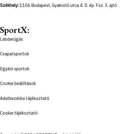
b
a
o
Székhely:
1106 Budapest, Gyakorló utca 4. D. ép. Fsz. 3. ajtó
o
g
k
o
r
SportX:
Labdarúgás
k
a
Csapatsportok
-
m
Egyéni sportok
f
Cookie beállítások
Adatkezelési tájékoztató
Cookie tájékoztató