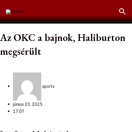
Skip
Sea
to
content
Az OKC a bajnok, Haliburton
megsérült
sportx
június 23, 2025
17:07