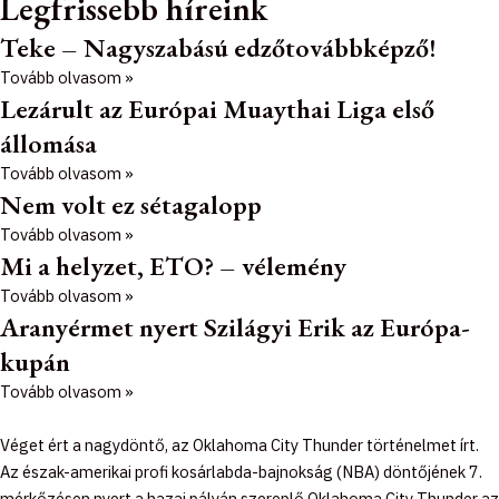
Legfrissebb híreink
Teke – Nagyszabású edzőtovábbképző!
Tovább olvasom »
Lezárult az Európai Muaythai Liga első
állomása
Tovább olvasom »
Nem volt ez sétagalopp
Tovább olvasom »
Mi a helyzet, ETO? – vélemény
Tovább olvasom »
Aranyérmet nyert Szilágyi Erik az Európa-
kupán
Tovább olvasom »
Véget ért a nagydöntő, az Oklahoma City Thunder történelmet írt.
Az észak-amerikai profi kosárlabda-bajnokság (NBA) döntőjének 7.
mérkőzésen nyert a hazai pályán szereplő Oklahoma City Thunder az