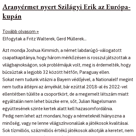
Aranyérmet nyert Szilágyi Erik az Európa-
kupán
Tovább olvasom »
Elfogytak a Fritz Walterek, Gerd Müllerek...
Azt mondja Joshua Kimmich, a német labdarúgó-válogatott
csapatkapitánya, hogy három mérkőzésen is rosszul játszottak a
világbajnokságon, sok problémájuk volt, meg is érdemelték, hogy
búcsúztak a legjobb 32 között hétfőn, Paraguay ellen.
Sokat nem tudunk vitázni a Bayern védőjével, a Nationalelf megint
nem tudta átlépni az árnyékát, bár ezúttal 2018-al és 2022-vel
ellentétben túlélte a csoportkört, de a megemelt létszám miatt
egyáltalán nem lehet büszke erre, sőt, Julian Nagelsmann
együttesének szinte kertek alatt kell hazasomfordálnia.
Pedig nem lehet azt mondani, hogy a németeknél hiányozna a
minőség, vagy ne lenne világszínvonalúak a játékosok kvalitásai.
Sok tízmilliós, százmilliós értékű játékosok alkotják a keretet, nem