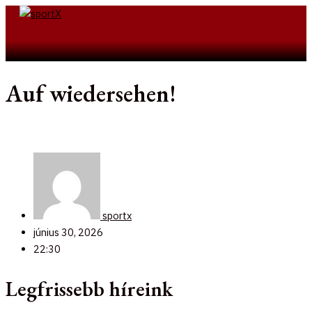
Skip
to
Search
content
Auf wiedersehen!
sportx
június 30, 2026
22:30
Legfrissebb híreink