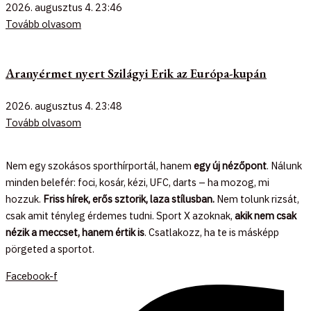
2026. augusztus 4.
23:46
Tovább olvasom
Aranyérmet nyert Szilágyi Erik az Európa-kupán
2026. augusztus 4.
23:48
Tovább olvasom
Nem egy szokásos sporthírportál, hanem
egy új nézőpont
. Nálunk
minden belefér: foci, kosár, kézi, UFC, darts – ha mozog, mi
hozzuk.
Friss hírek, erős sztorik, laza stílusban.
Nem tolunk rizsát,
csak amit tényleg érdemes tudni. Sport X azoknak,
akik nem csak
nézik a meccset, hanem értik is
. Csatlakozz, ha te is másképp
pörgeted a sportot.
Facebook-f