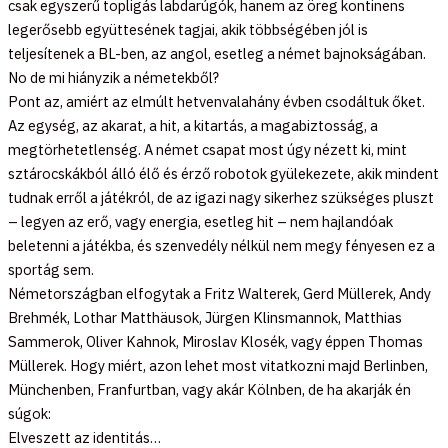
csak egyszerű topligás labdarúgók, hanem az öreg kontinens
legerősebb együttesének tagjai, akik többségében jól is
teljesítenek a BL-ben, az angol, esetleg a német bajnokságában.
No de mi hiányzik a németekből?
Pont az, amiért az elmúlt hetvenvalahány évben csodáltuk őket.
Az egység, az akarat, a hit, a kitartás, a magabiztosság, a
megtörhetetlenség. A német csapat most úgy nézett ki, mint
sztárocskákból álló élő és érző robotok gyülekezete, akik mindent
tudnak erről a játékról, de az igazi nagy sikerhez szükséges pluszt
– legyen az erő, vagy energia, esetleg hit – nem hajlandóak
beletenni a játékba, és szenvedély nélkül nem megy fényesen ez a
sportág sem.
Németországban elfogytak a Fritz Walterek, Gerd Müllerek, Andy
Brehmék, Lothar Matthäusok, Jürgen Klinsmannok, Matthias
Sammerok, Oliver Kahnok, Miroslav Klosék, vagy éppen Thomas
Müllerek. Hogy miért, azon lehet most vitatkozni majd Berlinben,
Münchenben, Franfurtban, vagy akár Kölnben, de ha akarják én
súgok:
Elveszett az identitás…