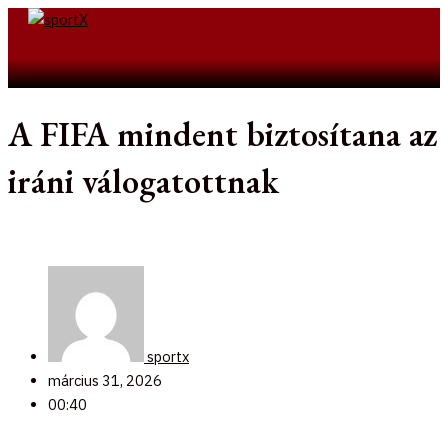
Skip
to
Search
content
A FIFA mindent biztosítana az
iráni válogatottnak
sportx
március 31, 2026
00:40