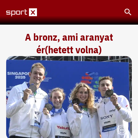
Skip
Sea
to
content
A bronz, ami aranyat
ér(hetett volna)