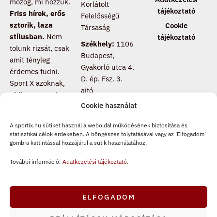
mozog, mi hozzuk.
Korlátolt
tájékoztató
Friss hírek, erős
Felelősségű
sztorik, laza
Cookie
Társaság
stílusban.
Nem
tájékoztató
Székhely:
1106
tolunk rizsát, csak
Budapest,
amit tényleg
Gyakorló utca 4.
érdemes tudni.
D. ép. Fsz. 3.
Sport X azoknak,
ajtó
akik nem csak
Cookie használat
nézik a meccset,
hanem értik is
.
A sportix.hu sütiket használ a weboldal működésének biztosítása és
Csatlakozz, ha te
statisztikai célok érdekében. A böngészés folytatásával vagy az ’Elfogadom’
is másképp
gombra kattintással hozzájárul a sütik használatához.
pörgeted a
További információ:
Adatkezelési tájékoztató
.
sportot.
F
T
I
a
i
n
ELFOGADOM
c
k
s
e
t
t