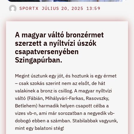
SPORTX
JÚLIUS 20, 2025
13:59
A magyar váltó bronzérmet
szerzett a nyíltvízi úszók
csapatversenyében
Szingapúrban.
Megint úsztunk egy jót, és hoztunk is egy érmet
– csak szokás szerint nem az elsőt, de hát
valakinek a bronz is csillog. A magyar nyíltvízi
váltó (Fábián, Mihályvári-Farkas, Rasovszky,
Betlehem) harmadik helyen csapott célba a
vizes vb-n, ami már sorozatban a negyedik vb-
dobogó ebben a számban. Stabilabbak vagyunk,
mint egy balatoni stég!