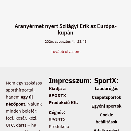
Aranyérmet nyert Szilágyi Erik az Európa-
kupán
2026. augusztus 4.
23:48
Tovább olvasom
Impresszum:
SportX:
Nem egy szokásos
Kiadja a
Labdarúgás
sporthírportál,
SPORTX
hanem
egy új
Csapatsportok
Produkció Kft.
nézőpont
. Nálunk
Egyéni sportok
minden belefér:
Cégnév:
Cookie
foci, kosár, kézi,
SPORTX
beállítások
UFC, darts – ha
Produkció
Adatkezelési