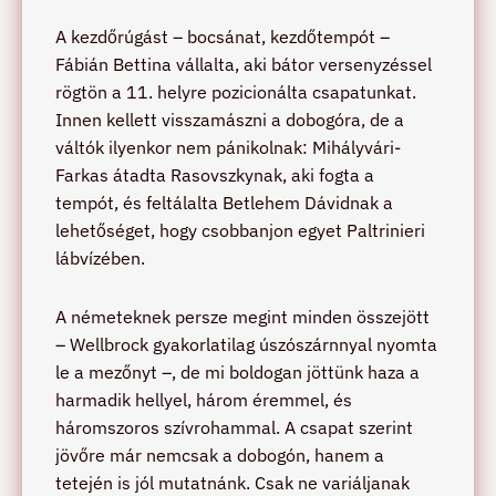
A kezdőrúgást – bocsánat, kezdőtempót –
Fábián Bettina vállalta, aki bátor versenyzéssel
rögtön a 11. helyre pozicionálta csapatunkat.
Innen kellett visszamászni a dobogóra, de a
váltók ilyenkor nem pánikolnak: Mihályvári-
Farkas átadta Rasovszkynak, aki fogta a
tempót, és feltálalta Betlehem Dávidnak a
lehetőséget, hogy csobbanjon egyet Paltrinieri
lábvízében.
A németeknek persze megint minden összejött
– Wellbrock gyakorlatilag úszószárnnyal nyomta
le a mezőnyt –, de mi boldogan jöttünk haza a
harmadik hellyel, három éremmel, és
háromszoros szívrohammal. A csapat szerint
jövőre már nemcsak a dobogón, hanem a
tetején is jól mutatnánk. Csak ne variáljanak