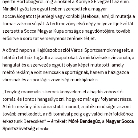
nyerte Hortobágyról, míg a nőknél a Környe SE végzett az élen.
Mindkét győztes együttesben szerepeltek a magyar
soccaválogatott jelenlegi vagy korábbi játékosai, ami jól mutatja a
torna szakmai súlyát. A férfi mezőny első négy helyezettje kvótát
szerzett a Socca Magyar Kupa országos nagydöntőjére, tovább
erősítve a sorozat versenyrendszerének tétjét.
A döntő napon a Hajdúszoboszlói Városi Sportcsarnok megtelt, a
lelátón teltház fogadta a csapatokat. A mérkőzések színvonala, a
hangulat és a szervezés együtt olyan képet mutatott, amely
méltó reklámja volt nemcsak a sportágnak, hanem a házigazda
városnak és a sportági szövetség munkájának is.
„Tényleg maximális sikernek könyvelem el a hajdúszoboszlói
tornát, és fontos hangsúlyozni, hogy ez már egy folyamat része.
A férfi mezőny létszáma stabil maradt, a játék minősége viszont
tovább emelkedett, a női tornával pedig egy valódi mérföldkőhöz
érkeztünk Derecskén” – értékelt
Móré Bendegúz
, a
Magyar Socca
Sportszövetség
elnöke.