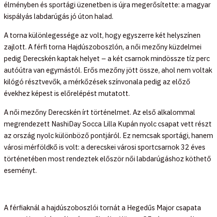
élményben és sportági üzenetben is újra megerősítette: a magyar
kispályás labdarúgás jó úton halad.
A torna különlegessége az volt, hogy egyszerre két helyszínen
zajlott. A férfi torna Hajdúszoboszlón, a női mezőny küzdelmei
pedig Derecskén kaptak helyet – a két csarnok mindössze tíz perc
autóútra van egymástól. Erős mezőny jött össze, ahol nem voltak
kilógó résztvevők, a mérkőzések színvonala pedig az előző
évekhez képest is előrelépést mutatott.
A női mezőny Derecskén írt történelmet. Az első alkalommal
megrendezett NashiDay Socca Lilla Kupán nyolc csapat vett részt
az ország nyolc különböző pontjáról. Ez nemcsak sportági, hanem
városi mérföldkő is volt: a derecskei városi sportcsarnok 32 éves
történetében most rendeztek először női labdarúgáshoz köthető
eseményt.
A férfiaknál a hajdúszoboszlói tornát a Hegedűs Major csapata