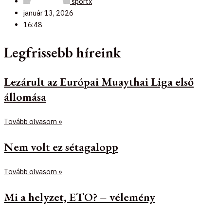
sportx
január 13, 2026
16:48
Legfrissebb híreink
Lezárult az Európai Muaythai Liga első
állomása
Tovább olvasom »
Nem volt ez sétagalopp
Tovább olvasom »
Mi a helyzet, ETO? – vélemény