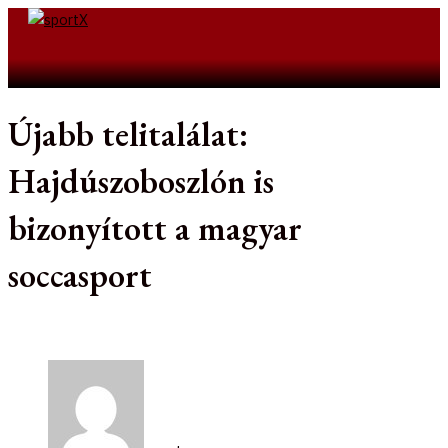
Skip
to
Search
content
Újabb telitalálat:
Hajdúszoboszlón is
bizonyított a magyar
soccasport