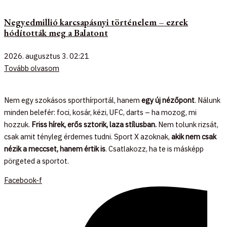
Negyedmillió karcsapásnyi történelem – ezrek
hódították meg a Balatont
2026. augusztus 3.
02:21
Tovább olvasom
Nem egy szokásos sporthírportál, hanem
egy új nézőpont
. Nálunk
minden belefér: foci, kosár, kézi, UFC, darts – ha mozog, mi
hozzuk.
Friss hírek, erős sztorik, laza stílusban.
Nem tolunk rizsát,
csak amit tényleg érdemes tudni. Sport X azoknak,
akik nem csak
nézik a meccset, hanem értik is
. Csatlakozz, ha te is másképp
pörgeted a sportot.
Facebook-f