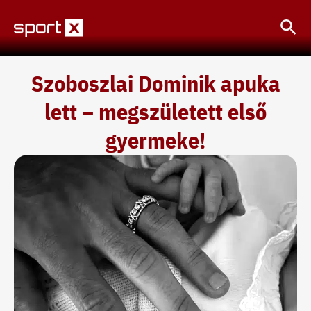
Skip
Sea
to
content
Szoboszlai Dominik apuka
lett – megszületett első
gyermeke!