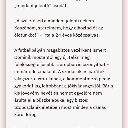
„mindent jelentő” csodát.
„A születésed a mindent jelenti nekem.
Köszönöm, szerelmem, hogy elhoztad őt az
életünkbe!” – írta a 24 éves középpályás.
A futballpályán magabiztos vezérként ismert
Dominik mostantól egy új, talán még
felelősségteljesebb szerepben is bizonyíthat –
immár édesapaként. A szurkolók és barátok
világszerte gratulálnak, a kommentmező pedig
gyakorlatilag felrobbant a jókívánságoktól. Bár a
kis jövevény nevét és nemét egyelőre nem
árulta el a büszke apuka, egy biztos:
Szoboszlaiék életében most minden a család
körül forog.