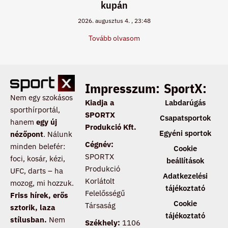
kupán
2026. augusztus 4.
23:48
Tovább olvasom
Impresszum:
SportX:
Nem egy szokásos
Kiadja a
Labdarúgás
sporthírportál,
SPORTX
Csapatsportok
hanem
egy új
Produkció Kft.
Egyéni sportok
nézőpont
. Nálunk
Cégnév:
minden belefér:
Cookie
SPORTX
foci, kosár, kézi,
beállítások
Produkció
UFC, darts – ha
Adatkezelési
Korlátolt
mozog, mi hozzuk.
tájékoztató
Felelősségű
Friss hírek, erős
Cookie
Társaság
sztorik, laza
tájékoztató
stílusban.
Nem
Székhely:
1106