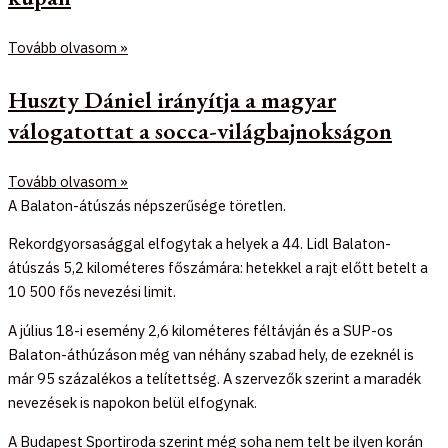
Tovább olvasom »
Huszty Dániel irányítja a magyar
válogatottat a socca-világbajnokságon
Tovább olvasom »
A Balaton-átúszás népszerűsége töretlen.
Rekordgyorsasággal elfogytak a helyek a 44. Lidl Balaton-
átúszás 5,2 kilométeres főszámára: hetekkel a rajt előtt betelt a
10 500 fős nevezési limit.
A július 18-i esemény 2,6 kilométeres féltávján és a SUP-os
Balaton-áthúzáson még van néhány szabad hely, de ezeknél is
már 95 százalékos a telítettség. A szervezők szerint a maradék
nevezések is napokon belül elfogynak.
A Budapest Sportiroda szerint még soha nem telt be ilyen korán