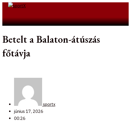
Skip
to
Search
content
Betelt a Balaton-átúszás
főtávja
sportx
június 17, 2026
00:26