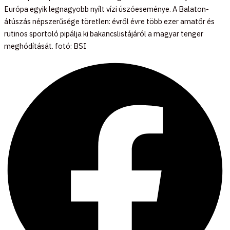
Európa egyik legnagyobb nyílt vízi úszóeseménye. A Balaton-
átúszás népszerűsége töretlen: évről évre több ezer amatőr és
rutinos sportoló pipálja ki bakancslistájáról a magyar tenger
meghódítását. fotó: BSI