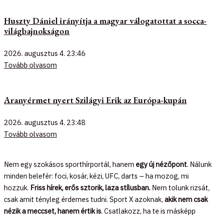
Huszty Dániel irányítja a magyar válogatottat a socca-
világbajnokságon
2026. augusztus 4.
23:46
Tovább olvasom
Aranyérmet nyert Szilágyi Erik az Európa-kupán
2026. augusztus 4.
23:48
Tovább olvasom
Nem egy szokásos sporthírportál, hanem
egy új nézőpont
. Nálunk
minden belefér: foci, kosár, kézi, UFC, darts – ha mozog, mi
hozzuk.
Friss hírek, erős sztorik, laza stílusban.
Nem tolunk rizsát,
csak amit tényleg érdemes tudni. Sport X azoknak,
akik nem csak
nézik a meccset, hanem értik is
. Csatlakozz, ha te is másképp