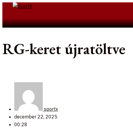
Skip
to
Search
content
RG-keret újratöltve
sportx
december 22, 2025
00:28