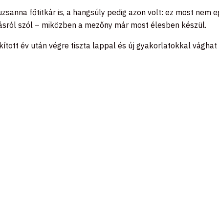
sanna főtitkár is, a hangsúly pedig azon volt: ez most nem e
ásról szól – miközben a mezőny már most élesben készül.
rkított év után végre tiszta lappal és új gyakorlatokkal vágha