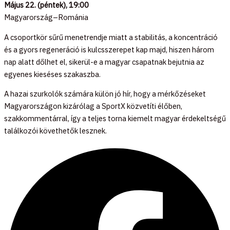
Május 22. (péntek), 19:00
Magyarország–Románia
A csoportkör sűrű menetrendje miatt a stabilitás, a koncentráció
és a gyors regeneráció is kulcsszerepet kap majd, hiszen három
nap alatt dőlhet el, sikerül-e a magyar csapatnak bejutnia az
egyenes kieséses szakaszba.
A hazai szurkolók számára külön jó hír, hogy a mérkőzéseket
Magyarországon kizárólag a SportX közvetíti élőben,
szakkommentárral, így a teljes torna kiemelt magyar érdekeltségű
találkozói követhetők lesznek.