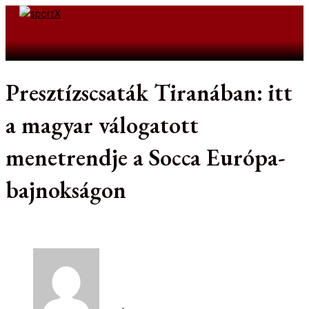
Skip
to
Search
content
Presztízscsaták Tiranában: itt
a magyar válogatott
menetrendje a Socca Európa-
bajnokságon