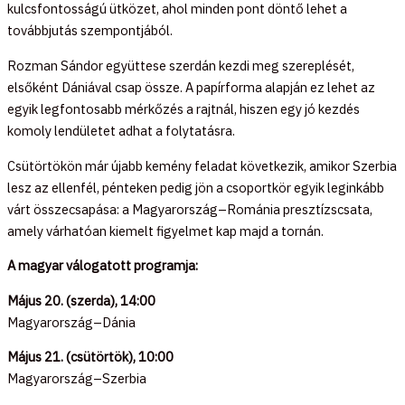
kulcsfontosságú ütközet, ahol minden pont döntő lehet a
továbbjutás szempontjából.
Rozman Sándor együttese szerdán kezdi meg szereplését,
elsőként Dániával csap össze. A papírforma alapján ez lehet az
egyik legfontosabb mérkőzés a rajtnál, hiszen egy jó kezdés
komoly lendületet adhat a folytatásra.
Csütörtökön már újabb kemény feladat következik, amikor Szerbia
lesz az ellenfél, pénteken pedig jön a csoportkör egyik leginkább
várt összecsapása: a Magyarország–Románia presztízscsata,
amely várhatóan kiemelt figyelmet kap majd a tornán.
A magyar válogatott programja:
Május 20. (szerda), 14:00
Magyarország–Dánia
Május 21. (csütörtök), 10:00
Magyarország–Szerbia