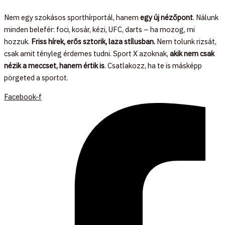
Nem egy szokásos sporthírportál, hanem
egy új nézőpont
. Nálunk
minden belefér: foci, kosár, kézi, UFC, darts – ha mozog, mi
hozzuk.
Friss hírek, erős sztorik, laza stílusban.
Nem tolunk rizsát,
csak amit tényleg érdemes tudni. Sport X azoknak,
akik nem csak
nézik a meccset, hanem értik is
. Csatlakozz, ha te is másképp
pörgeted a sportot.
Facebook-f