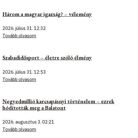
Három a magyar igazság? – vélemény
2026. július 31.
12:32
Tovább olvasom
Szabadidősport – életre szóló élmény
2026. július 31.
12:53
Tovább olvasom
Negyedmillió karcsapásnyi történelem – ezrek
hódították meg a Balatont
2026. augusztus 3.
02:21
Tovább olvasom