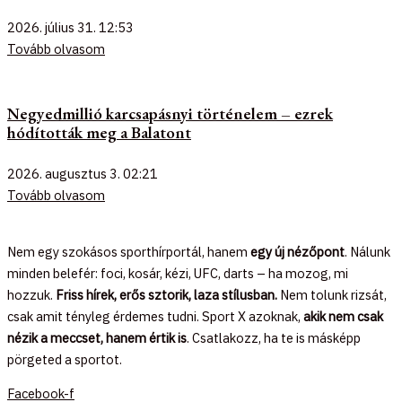
2026. július 31.
12:53
Tovább olvasom
Negyedmillió karcsapásnyi történelem – ezrek
hódították meg a Balatont
2026. augusztus 3.
02:21
Tovább olvasom
Nem egy szokásos sporthírportál, hanem
egy új nézőpont
. Nálunk
minden belefér: foci, kosár, kézi, UFC, darts – ha mozog, mi
hozzuk.
Friss hírek, erős sztorik, laza stílusban.
Nem tolunk rizsát,
csak amit tényleg érdemes tudni. Sport X azoknak,
akik nem csak
nézik a meccset, hanem értik is
. Csatlakozz, ha te is másképp
pörgeted a sportot.
Facebook-f