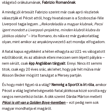
világelső orákulumának,
Fabrizio Romanónak
.
A mindig jól értesült Fabrizio szerint már csak apró részletek
választják el Pécsit attól, hogy hivatalosan is a Szoboszlai-féle
Liverpool tagja legyen.
„Rekordeladás a magyar klubnak, Pecsi
igent mondott a Liverpool-projektre, minden klubról klubra és
játékos oldalra”
– írta Romano, és nála ez már gyakorlatilag
olyan, mint amikor az anyakönyvvezető azt mondja: elfogadom.
A fiatal kapus egyébként a héten elhagyta az U21-es válogatott
edzőtáborát, és az albánok elleni meccsen sem lépett pályára –
nem sérült, csak
épp Angliában tárgyalt
. Ennyi. Nincs itt semmi
titok, csak egy 20 éves srác, aki lehet, hogy pár hét múlva már
Alisson Becker mögött tanulgat a Mersey partján.
És hogy miért figyel rá a világ?
Nemrég a SportX is írt róla
, amikor
Pécsit a világ legtehetségesebb fiatal játékosai közé sorolta egy
rangos nemzetközi listán. A cikk szerint Dárdai Márton mellett
Pécsi is ott van a Golden Boys-keretben
– ezt pedig nem sok
magyar mondhatja el magáról.