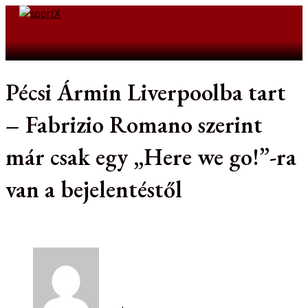
Skip
to
Search
content
Pécsi Ármin Liverpoolba tart
– Fabrizio Romano szerint
már csak egy „Here we go!”-ra
van a bejelentéstől