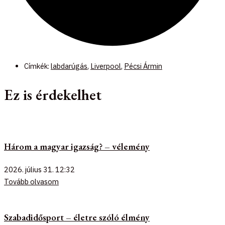
Címkék:
labdarúgás
,
Liverpool
,
Pécsi Ármin
Ez is érdekelhet
Három a magyar igazság? – vélemény
2026. július 31.
12:32
Tovább olvasom
Szabadidősport – életre szóló élmény