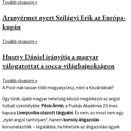
Tovább olvasom »
Aranyérmet nyert Szilágyi Erik az Európa-
kupán
Tovább olvasom »
Huszty Dániel irányítja a magyar
válogatottat a socca-világbajnokságon
Tovább olvasom »
A Pool-nak lassan több magyarja lesz, mint a Kisvárdának?
Úgy tűnik, újabb magyar tehetség készül megérkezni az angol
futball szentélyébe:
Pécsi Ármin
, a Puskás Akadémia 20 éves
kapusa
Liverpoolba utazott tárgyalni
. És nem, ez most nem egy
„nyári angol tanfolyam”, hanem
komoly átigazolás
körvonalazódik – legalábbis, ha hihetünk az átigazolási ügyek