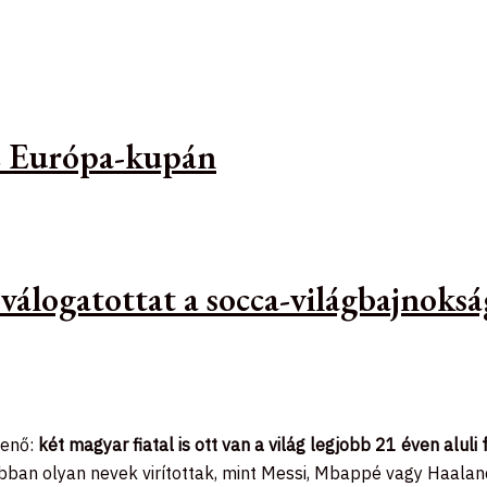
az Európa-kupán
 válogatottat a socca-világbajnoks
menő:
két magyar fiatal is ott van a világ legjobb 21 éven aluli 
rábban olyan nevek virítottak, mint Messi, Mbappé vagy Haala