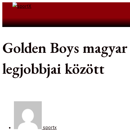
Skip
to
Search
content
Golden Boys magyar k
legjobbjai között
sportx