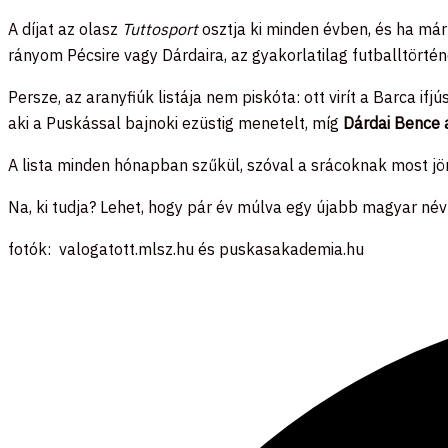
A díjat az olasz
Tuttosport
osztja ki minden évben, és ha már
rányom Pécsire vagy Dárdaira, az gyakorlatilag futballtörté
Persze, az aranyfiúk listája nem piskóta: ott virít a Barca if
aki a Puskással bajnoki ezüstig menetelt, míg
Dárdai Bence a
A lista minden hónapban szűkül, szóval a srácoknak most jön
Na, ki tudja? Lehet, hogy pár év múlva egy újabb magyar n
fotók: valogatott.mlsz.hu és puskasakademia.hu