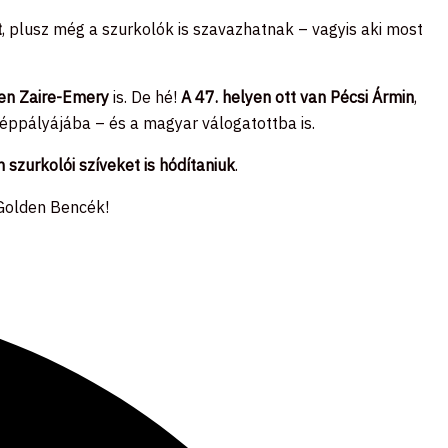
t
, plusz még a szurkolók is szavazhatnak – vagyis aki most
en Zaire-Emery
is. De hé!
A 47. helyen ott van Pécsi Ármin
,
éppályájába – és a magyar válogatottba is.
szurkolói szíveket is hódítaniuk
.
 Golden Bencék!