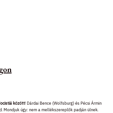
ágon
focistái között
! Dárdai Bence (Wolfsburg) és Pécsi Ármin
nd. Mondjuk úgy: nem a mellékszereplők padján ülnek.