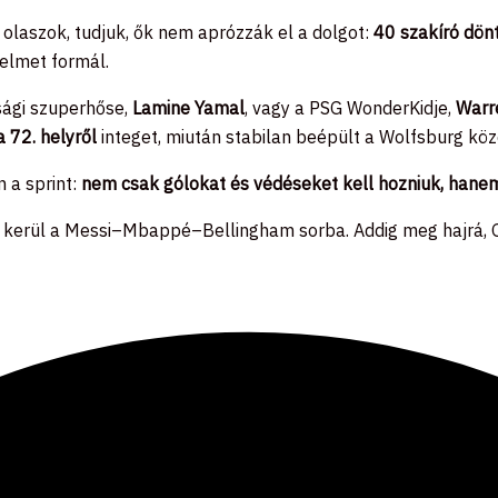
 olaszok, tudjuk, ők nem aprózzák el a dolgot:
40 szakíró dön
nelmet formál.
júsági szuperhőse,
Lamine Yamal
, vagy a PSG WonderKidje,
Warr
 72. helyről
integet, miután stabilan beépült a Wolfsburg köz
 a sprint:
nem csak gólokat és védéseket kell hozniuk, hanem 
év kerül a Messi–Mbappé–Bellingham sorba. Addig meg hajrá,