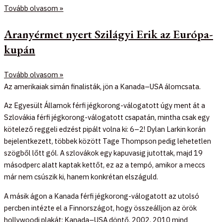
Tovább olvasom »
Aranyérmet nyert Szilágyi Erik az Európa-
kupán
Tovább olvasom »
Az amerikaiak simán finalisták, jön a Kanada–USA álomcsata.
Az Egyesült Államok férfi jégkorong-válogatott úgy ment át a
Szlovákia férfi jégkorong-válogatott csapatán, mintha csak egy
kötelező reggeli edzést pipált volna ki: 6–2! Dylan Larkin korán
bejelentkezett, többek között Tage Thompson pedig lehetetlen
szögből lőtt gól. A szlovákok egy kapuvasig jutottak, majd 19
másodperc alatt kaptak kettőt, ez az a tempó, amikor a meccs
már nem csúszik ki, hanem konkrétan elszáguld.
A másik ágon a Kanada férfi jégkorong-válogatott az utolsó
percben intézte el a Finnországot, hogy összeálljon az örök
hollywoodi plakát: Kanada–USA döntő. 2002, 2010 mind