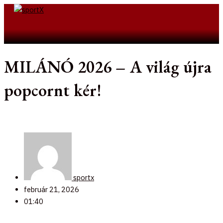
Skip
to
Search
content
MILÁNÓ 2026 – A világ újra
popcornt kér!
sportx
február 21, 2026
01:40