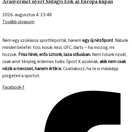
Aranyérmet nyert Szilágyi Erik az Európa-kupán
2026. augusztus 4.
23:48
Tovább olvasom
Nem egy szokásos sporthírportál, hanem
egy új nézőpont
. Nálunk
minden belefér: foci, kosár, kézi, UFC, darts – ha mozog, mi
hozzuk.
Friss hírek, erős sztorik, laza stílusban.
Nem tolunk rizsát,
csak amit tényleg érdemes tudni. Sport X azoknak,
akik nem csak
nézik a meccset, hanem értik is
. Csatlakozz, ha te is másképp
pörgeted a sportot.
Facebook-f