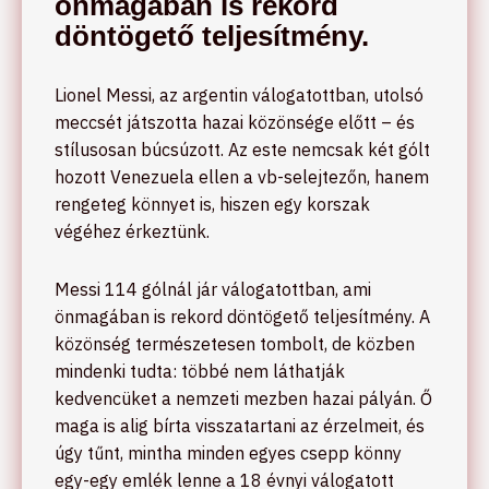
önmagában is rekord
döntögető teljesítmény.
Lionel Messi, az argentin válogatottban, utolsó
meccsét játszotta hazai közönsége előtt – és
stílusosan búcsúzott. Az este nemcsak két gólt
hozott Venezuela ellen a vb-selejtezőn, hanem
rengeteg könnyet is, hiszen egy korszak
végéhez érkeztünk.
Messi 114 gólnál jár válogatottban, ami
önmagában is rekord döntögető teljesítmény. A
közönség természetesen tombolt, de közben
mindenki tudta: többé nem láthatják
kedvencüket a nemzeti mezben hazai pályán. Ő
maga is alig bírta visszatartani az érzelmeit, és
úgy tűnt, mintha minden egyes csepp könny
egy-egy emlék lenne a 18 évnyi válogatott