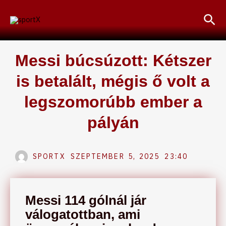
Skip
Sea
to
content
Messi búcsúzott: Kétszer
is betalált, mégis ő volt a
legszomorúbb ember a
pályán
SPORTX
SZEPTEMBER 5, 2025
23:40
Messi 114 gólnál jár
válogatottban, ami