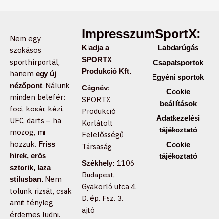
Impresszum:
SportX:
Nem egy
Kiadja a
Labdarúgás
szokásos
SPORTX
sporthírportál,
Csapatsportok
Produkció Kft.
hanem
egy új
Egyéni sportok
. Nálunk
nézőpont
Cégnév:
Cookie
minden belefér:
SPORTX
beállítások
foci, kosár, kézi,
Produkció
Adatkezelési
UFC, darts – ha
Korlátolt
tájékoztató
mozog, mi
Felelősségű
hozzuk.
Friss
Cookie
Társaság
hírek, erős
tájékoztató
1106
Székhely:
sztorik, laza
Budapest,
Nem
stílusban.
Gyakorló utca 4.
tolunk rizsát, csak
D. ép. Fsz. 3.
amit tényleg
ajtó
érdemes tudni.