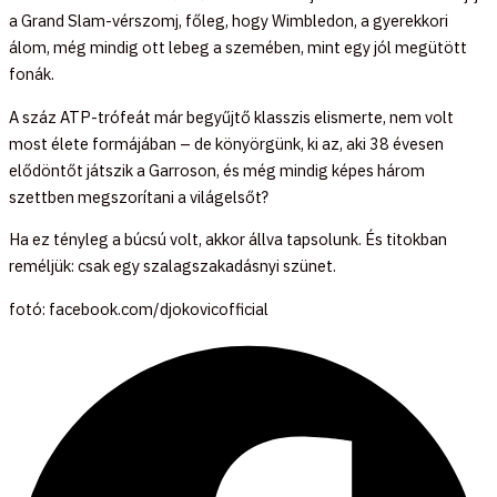
a Grand Slam-vérszomj, főleg, hogy Wimbledon, a gyerekkori
álom, még mindig ott lebeg a szemében, mint egy jól megütött
fonák.
A száz ATP-trófeát már begyűjtő klasszis elismerte, nem volt
most élete formájában – de könyörgünk, ki az, aki 38 évesen
elődöntőt játszik a Garroson, és még mindig képes három
szettben megszorítani a világelsőt?
Ha ez tényleg a búcsú volt, akkor állva tapsolunk. És titokban
reméljük: csak egy szalagszakadásnyi szünet.
fotó: facebook.com/djokovicofficial