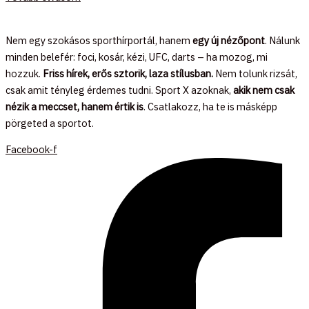
Nem egy szokásos sporthírportál, hanem
egy új nézőpont
. Nálunk
minden belefér: foci, kosár, kézi, UFC, darts – ha mozog, mi
hozzuk.
Friss hírek, erős sztorik, laza stílusban.
Nem tolunk rizsát,
csak amit tényleg érdemes tudni. Sport X azoknak,
akik nem csak
nézik a meccset, hanem értik is
. Csatlakozz, ha te is másképp
pörgeted a sportot.
Facebook-f