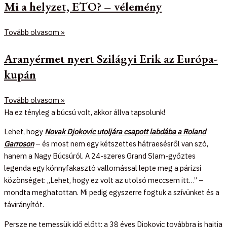
Mi a helyzet, ETO? – vélemény
Tovább olvasom »
Aranyérmet nyert Szilágyi Erik az Európa-
kupán
Tovább olvasom »
Ha ez tényleg a búcsú volt, akkor állva tapsolunk!
Lehet, hogy
Novak Djokovic utoljára csapott labdába a Roland
Garroson
– és most nem egy kétszettes hátraesésről van szó,
hanem a Nagy Búcsúról. A 24-szeres Grand Slam-győztes
legenda egy könnyfakasztó vallomással lepte meg a párizsi
közönséget: „Lehet, hogy ez volt az utolsó meccsem itt…” –
mondta meghatottan. Mi pedig egyszerre fogtuk a szívünket és a
távirányítót.
Persze ne temessük idő előtt: a 38 éves Djokovic továbbra is hajtja