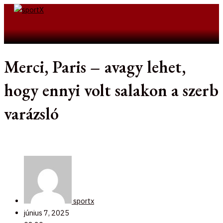
Skip
to
Search
content
Merci, Paris – avagy lehet,
hogy ennyi volt salakon a szerb
varázsló
sportx
június 7, 2025