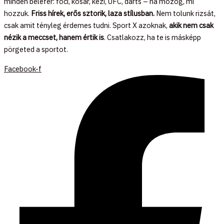
minden belefér: foci, kosár, kézi, UFC, darts – ha mozog, mi
hozzuk.
Friss hírek, erős sztorik, laza stílusban.
Nem tolunk rizsát,
csak amit tényleg érdemes tudni. Sport X azoknak,
akik nem csak
nézik a meccset, hanem értik is
. Csatlakozz, ha te is másképp
pörgeted a sportot.
Facebook-f