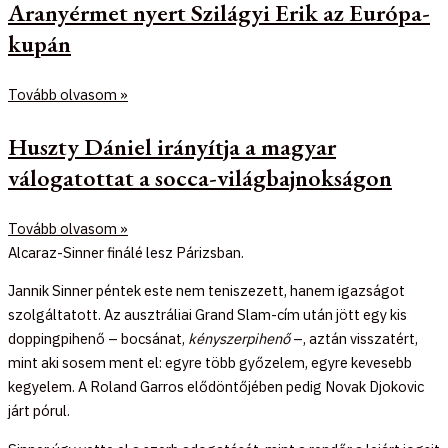
Aranyérmet nyert Szilágyi Erik az Európa-
kupán
Tovább olvasom »
Huszty Dániel irányítja a magyar
válogatottat a socca-világbajnokságon
Tovább olvasom »
Alcaraz-Sinner finálé lesz Párizsban.
Jannik Sinner péntek este nem teniszezett, hanem igazságot
szolgáltatott. Az ausztráliai Grand Slam-cím után jött egy kis
doppingpihenő – bocsánat,
kényszerpihenő
–, aztán visszatért,
mint aki sosem ment el: egyre több győzelem, egyre kevesebb
kegyelem. A Roland Garros elődöntőjében pedig Novak Djokovic
járt pórul.