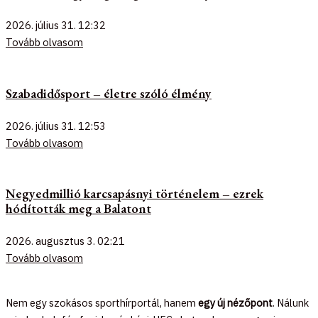
2026. július 31.
12:32
Tovább olvasom
Szabadidősport – életre szóló élmény
2026. július 31.
12:53
Tovább olvasom
Negyedmillió karcsapásnyi történelem – ezrek
hódították meg a Balatont
2026. augusztus 3.
02:21
Tovább olvasom
Nem egy szokásos sporthírportál, hanem
egy új nézőpont
. Nálunk