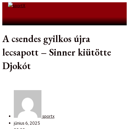
Skip
to
Search
content
A csendes gyilkos újra
lecsapott – Sinner kiütötte
Djokót
sportx
június 6, 2025