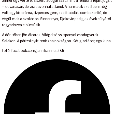
Sinner úgy vette el a szerb adogatását, mint a rendőr a lejárt jogsit
– udvariasan, de visszavonhatatlanul. A harmadik szettben még
volt egy kis dráma, tízperces gém, szettlabdák, combszorító, de
végül csak a szokásos: Sinner nyer, Djokovic pedig az évek súlyától
rogyadozva elbúcsúzik.
A döntőben jön Alcaraz. Világelső vs. spanyol csodagyerek.
Salakon. A párizsi nyílt teniszbajnokságon. Két gladiátor, egy kupa.
fotó: facebook.com/jannik.sinner.585