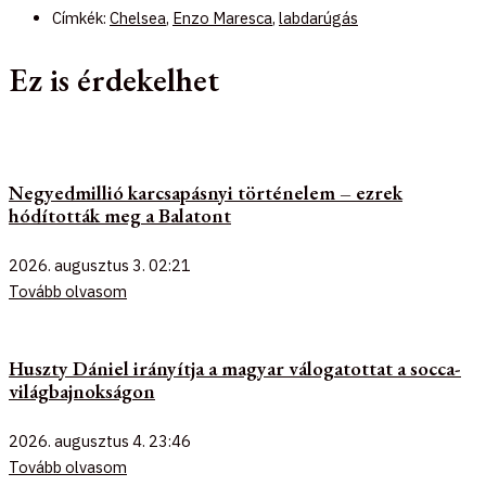
Címkék:
Chelsea
,
Enzo Maresca
,
labdarúgás
Ez is érdekelhet
Negyedmillió karcsapásnyi történelem – ezrek
hódították meg a Balatont
2026. augusztus 3.
02:21
Tovább olvasom
Huszty Dániel irányítja a magyar válogatottat a socca-
világbajnokságon
2026. augusztus 4.
23:46
Tovább olvasom