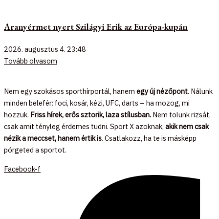
Aranyérmet nyert Szilágyi Erik az Európa-kupán
2026. augusztus 4.
23:48
Tovább olvasom
Nem egy szokásos sporthírportál, hanem
egy új nézőpont
. Nálunk
minden belefér: foci, kosár, kézi, UFC, darts – ha mozog, mi
hozzuk.
Friss hírek, erős sztorik, laza stílusban.
Nem tolunk rizsát,
csak amit tényleg érdemes tudni. Sport X azoknak,
akik nem csak
nézik a meccset, hanem értik is
. Csatlakozz, ha te is másképp
pörgeted a sportot.
Facebook-f