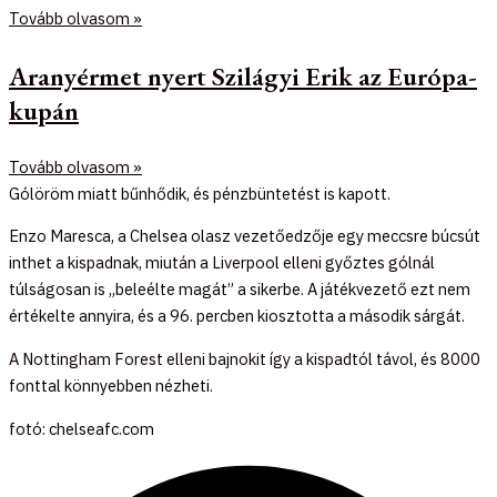
Tovább olvasom »
Aranyérmet nyert Szilágyi Erik az Európa-
kupán
Tovább olvasom »
Gólöröm miatt bűnhődik, és pénzbüntetést is kapott.
Enzo Maresca, a Chelsea olasz vezetőedzője egy meccsre búcsút
inthet a kispadnak, miután a Liverpool elleni győztes gólnál
túlságosan is „beleélte magát” a sikerbe. A játékvezető ezt nem
értékelte annyira, és a 96. percben kiosztotta a második sárgát.
A Nottingham Forest elleni bajnokit így a kispadtól távol, és 8000
fonttal könnyebben nézheti.
fotó: chelseafc.com