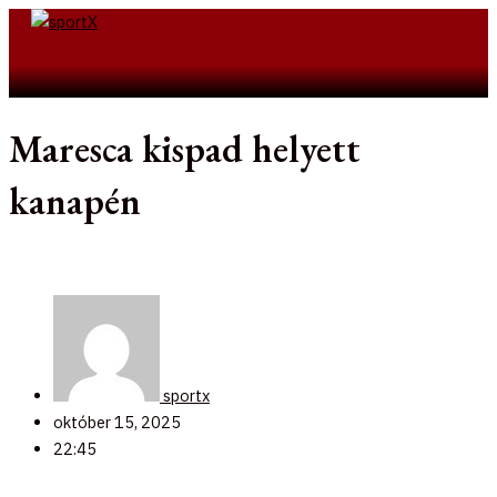
Skip
to
Search
content
Maresca kispad helyett
kanapén
sportx
október 15, 2025
22:45