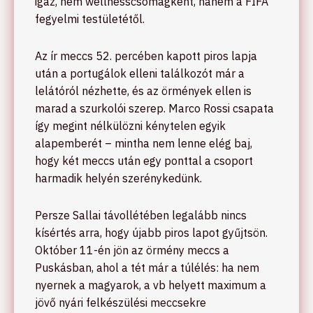
igaz, nem wellnesscsomagként, hanem a FIFA
fegyelmi testületétől.
Az ír meccs 52. percében kapott piros lapja
után a portugálok elleni találkozót már a
lelátóról nézhette, és az örmények ellen is
marad a szurkolói szerep. Marco Rossi csapata
így megint nélkülözni kénytelen egyik
alapemberét – mintha nem lenne elég baj,
hogy két meccs után egy ponttal a csoport
harmadik helyén szerénykedünk.
Persze Sallai távollétében legalább nincs
kísértés arra, hogy újabb piros lapot gyűjtsön.
Október 11-én jön az örmény meccs a
Puskásban, ahol a tét már a túlélés: ha nem
nyernek a magyarok, a vb helyett maximum a
jövő nyári felkészülési meccsekre