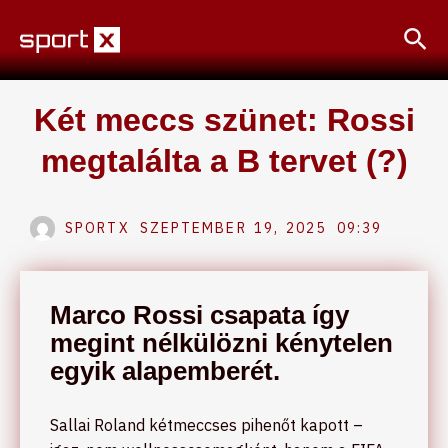
Skip
Sea
to
content
Két meccs szünet: Rossi
megtalálta a B tervet (?)
SPORTX
SZEPTEMBER 19, 2025
09:39
Marco Rossi csapata így
megint nélkülözni kénytelen
egyik alapemberét.
Sallai Roland kétmeccses pihenőt kapott –