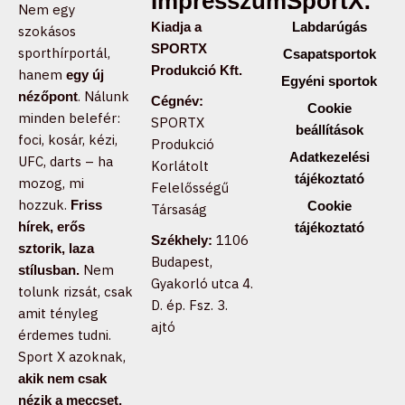
Impresszum:
SportX:
Nem egy
Kiadja a
Labdarúgás
szokásos
SPORTX
sporthírportál,
Csapatsportok
Produkció Kft.
hanem
egy új
Egyéni sportok
. Nálunk
nézőpont
Cégnév:
Cookie
minden belefér:
SPORTX
beállítások
foci, kosár, kézi,
Produkció
Adatkezelési
UFC, darts – ha
Korlátolt
tájékoztató
mozog, mi
Felelősségű
hozzuk.
Friss
Cookie
Társaság
hírek, erős
tájékoztató
1106
Székhely:
sztorik, laza
Budapest,
Nem
stílusban.
Gyakorló utca 4.
tolunk rizsát, csak
D. ép. Fsz. 3.
amit tényleg
ajtó
érdemes tudni.
Sport X azoknak,
akik nem csak
nézik a meccset,