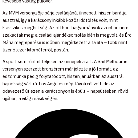
kevesebb vastag pulóver.
Az MVM versenyzője párja családjánál ünnepelt, hiszen barátja
ausztrál, így a karácsony inkább közös időtöltés volt, mint
klasszikus meghittség. Az otthoni hagyományok azonban nem
szakadtak meg: a családi ajándéksorsolás idén is megvolt, és Érdi
Mária meglepetése is időben megérkezett a fa alá – több mint
tizenötezer kilométerről, postán.
A sport sem tűnt el teljesen az ünnepek alatt. A Sail Melbourne
versenyen szerzett bronzérem már jelezte a jó formát, az
edzőmunka pedig folytatódott, hiszen januárban az ausztrál
bajnokság várt rá. Los Angeles még távoli cél volt, de az
odavezető út ezen a karácsonyon is épült – napsütésben, rövid
ujjúban, a világ másik végén.