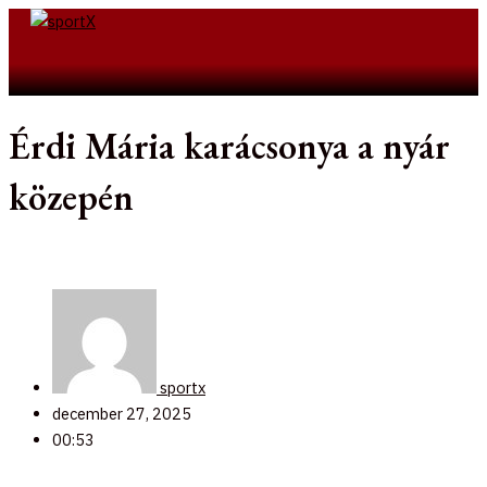
Skip
to
Search
content
Érdi Mária karácsonya a nyár
közepén
sportx
december 27, 2025
00:53