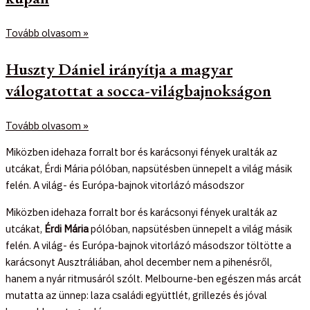
Tovább olvasom »
Huszty Dániel irányítja a magyar
válogatottat a socca-világbajnokságon
Tovább olvasom »
Miközben idehaza forralt bor és karácsonyi fények uralták az
utcákat, Érdi Mária pólóban, napsütésben ünnepelt a világ másik
felén. A világ- és Európa-bajnok vitorlázó másodszor
Miközben idehaza forralt bor és karácsonyi fények uralták az
utcákat,
Érdi Mária
pólóban, napsütésben ünnepelt a világ másik
felén. A világ- és Európa-bajnok vitorlázó másodszor töltötte a
karácsonyt Ausztráliában, ahol december nem a pihenésről,
hanem a nyár ritmusáról szólt. Melbourne-ben egészen más arcát
mutatta az ünnep: laza családi együttlét, grillezés és jóval