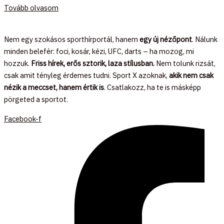
Tovább olvasom
Nem egy szokásos sporthírportál, hanem
egy új nézőpont
. Nálunk
minden belefér: foci, kosár, kézi, UFC, darts – ha mozog, mi
hozzuk.
Friss hírek, erős sztorik, laza stílusban.
Nem tolunk rizsát,
csak amit tényleg érdemes tudni. Sport X azoknak,
akik nem csak
nézik a meccset, hanem értik is
. Csatlakozz, ha te is másképp
pörgeted a sportot.
Facebook-f