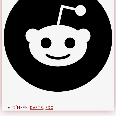
CÍMKÉK:
DARTS
,
PDC