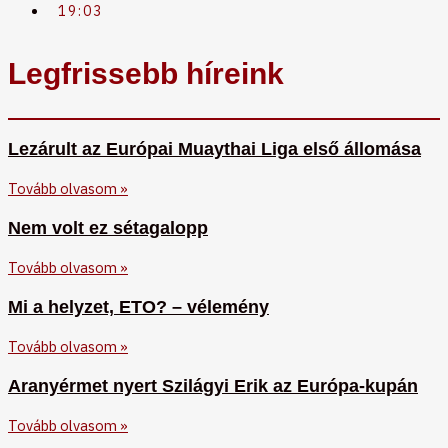
19:03
Legfrissebb híreink
Lezárult az Európai Muaythai Liga első állomása
Tovább olvasom »
Nem volt ez sétagalopp
Tovább olvasom »
Mi a helyzet, ETO? – vélemény
Tovább olvasom »
Aranyérmet nyert Szilágyi Erik az Európa-kupán
Tovább olvasom »