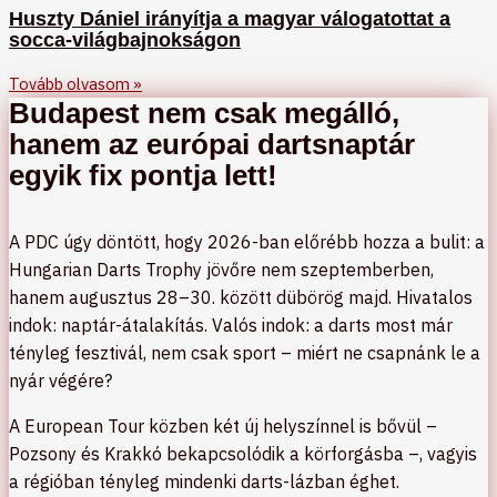
Huszty Dániel irányítja a magyar válogatottat a
socca-világbajnokságon
Tovább olvasom »
Budapest nem csak megálló,
hanem az európai dartsnaptár
egyik fix pontja lett!
A PDC úgy döntött, hogy 2026-ban előrébb hozza a bulit: a
Hungarian Darts Trophy jövőre nem szeptemberben,
hanem augusztus 28–30. között dübörög majd. Hivatalos
indok: naptár-átalakítás. Valós indok: a darts most már
tényleg fesztivál, nem csak sport – miért ne csapnánk le a
nyár végére?
A European Tour közben két új helyszínnel is bővül –
Pozsony és Krakkó bekapcsolódik a körforgásba –, vagyis
a régióban tényleg mindenki darts-lázban éghet.