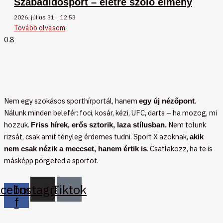
Szabadidősport – életre szóló élmény
2026. július 31.
12:53
Tovább olvasom
Nem egy szokásos sporthírportál, hanem
.
egy új nézőpont
Nálunk minden belefér: foci, kosár, kézi, UFC, darts – ha mozog, mi
hozzuk.
Nem tolunk
Friss hírek, erős sztorik, laza stílusban.
rizsát, csak amit tényleg érdemes tudni. Sport X azoknak,
akik
. Csatlakozz, ha te is
nem csak nézik a meccset, hanem értik is
másképp pörgeted a sportot.
acebook-
Instagram
Tiktok
f