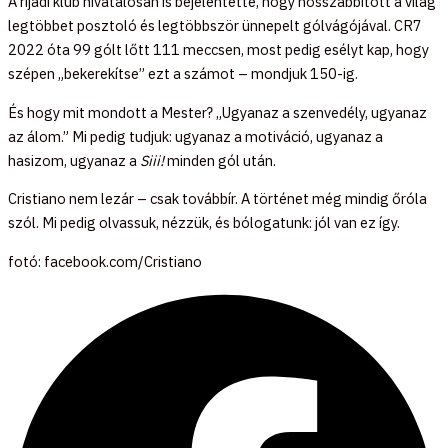
A rijádi klub hivatalosan is bejelentette, hogy hosszabbított a világ
legtöbbet posztoló és legtöbbször ünnepelt gólvágójával. CR7
2022 óta 99 gólt lőtt 111 meccsen, most pedig esélyt kap, hogy
szépen „bekerekítse” ezt a számot – mondjuk 150-ig.
És hogy mit mondott a Mester? „Ugyanaz a szenvedély, ugyanaz
az álom.” Mi pedig tudjuk: ugyanaz a motiváció, ugyanaz a
hasizom, ugyanaz a
Siii!
minden gól után.
Cristiano nem lezár – csak továbbír. A történet még mindig őróla
szól. Mi pedig olvassuk, nézzük, és bólogatunk: jól van ez így.
fotó: facebook.com/Cristiano