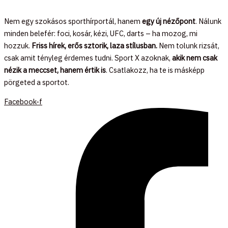
Nem egy szokásos sporthírportál, hanem
egy új nézőpont
. Nálunk
minden belefér: foci, kosár, kézi, UFC, darts – ha mozog, mi
hozzuk.
Friss hírek, erős sztorik, laza stílusban.
Nem tolunk rizsát,
csak amit tényleg érdemes tudni. Sport X azoknak,
akik nem csak
nézik a meccset, hanem értik is
. Csatlakozz, ha te is másképp
pörgeted a sportot.
Facebook-f