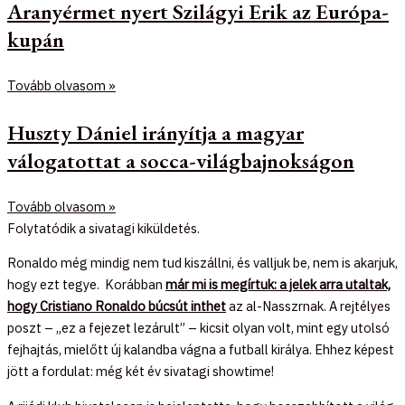
Aranyérmet nyert Szilágyi Erik az Európa-
kupán
Tovább olvasom »
Huszty Dániel irányítja a magyar
válogatottat a socca-világbajnokságon
Tovább olvasom »
Folytatódik a sivatagi kiküldetés.
Ronaldo még mindig nem tud kiszállni, és valljuk be, nem is akarjuk,
hogy ezt tegye. Korábban
már mi is megírtuk: a jelek arra utaltak,
hogy Cristiano Ronaldo búcsút inthet
az al-Nasszrnak. A rejtélyes
poszt – „ez a fejezet lezárult” – kicsit olyan volt, mint egy utolsó
fejhajtás, mielőtt új kalandba vágna a futball királya. Ehhez képest
jött a fordulat: még két év sivatagi showtime!