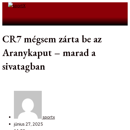
Skip
to
Search
content
CR7 mégsem zárta be az
Aranykaput – marad a
sivatagban
sportx
június 27, 2025