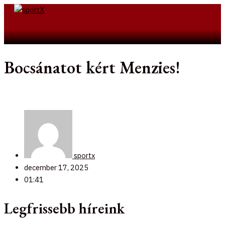
Skip
to
Search
content
Bocsánatot kért Menzies!
sportx
december 17, 2025
01:41
Legfrissebb híreink