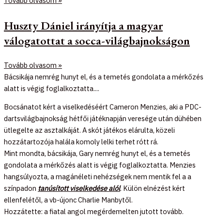
Tovább olvasom »
Huszty Dániel irányítja a magyar
válogatottat a socca-világbajnokságon
Tovább olvasom »
Bácsikája nemrég hunyt el, és a temetés gondolata a mérkőzés
alatt is végig foglalkoztatta....
Bocsánatot kért a viselkedéséért Cameron Menzies, aki a PDC-
dartsvilágbajnokság hétfői játéknapján veresége után dühében
ütlegelte az asztalkáját. A skót játékos elárulta, közeli
hozzátartozója halála komoly lelki terhet rótt rá.
Mint mondta, bácsikája, Gary nemrég hunyt el, és a temetés
gondolata a mérkőzés alatt is végig foglalkoztatta. Menzies
hangsúlyozta, a magánéleti nehézségek nem mentik fel a a
színpadon
tanúsított viselkedése alól
. Külön elnézést kért
ellenfelétől, a vb-újonc Charlie Manbytől.
Hozzátette: a fiatal angol megérdemelten jutott tovább.