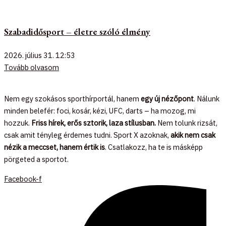
Szabadidősport – életre szóló élmény
2026. július 31.
12:53
Tovább olvasom
Nem egy szokásos sporthírportál, hanem
egy új nézőpont
. Nálunk
minden belefér: foci, kosár, kézi, UFC, darts – ha mozog, mi
hozzuk.
Friss hírek, erős sztorik, laza stílusban.
Nem tolunk rizsát,
csak amit tényleg érdemes tudni. Sport X azoknak,
akik nem csak
nézik a meccset, hanem értik is
. Csatlakozz, ha te is másképp
pörgeted a sportot.
Facebook-f