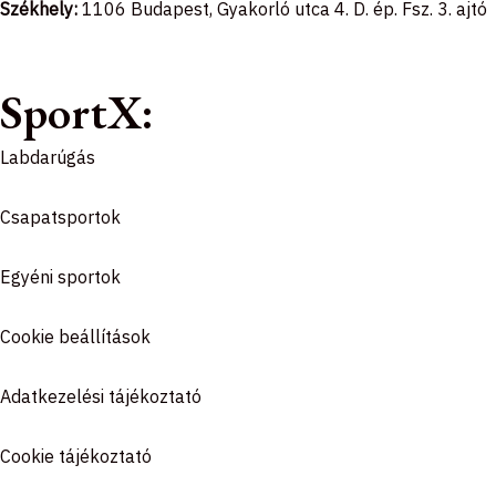
o
g
k
Székhely:
1106 Budapest, Gyakorló utca 4. D. ép. Fsz. 3. ajtó
o
r
SportX:
k
a
Labdarúgás
-
m
Csapatsportok
f
Egyéni sportok
Cookie beállítások
Adatkezelési tájékoztató
Cookie tájékoztató