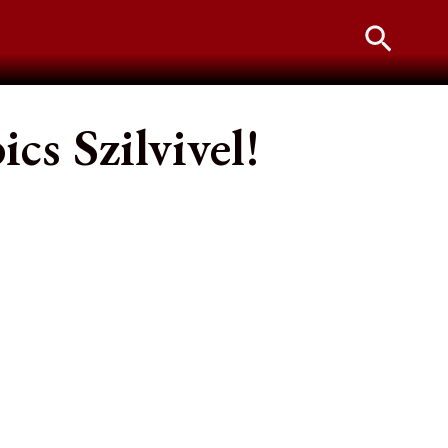
Searc
cs Szilvivel!