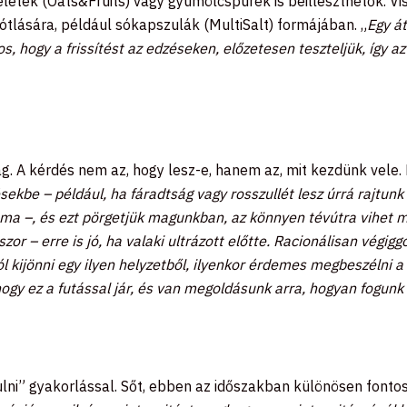
letek (
Oats&Fruits)
vagy gyümölcspürék is beilleszthetők. Vis
pótlására, például sókapszulák (
MultiSalt
) formájában. „
Egy át
tos, hogy a frissítést az edzéseken, előzetesen teszteljük, így 
ág. A kérdés nem az, hogy lesz-e, hanem az, mit kezdünk vele. 
sekbe – például, ha fáradtság vagy rosszullét lesz úrrá rajtun
ma –, és ezt pörgetjük magunkban, az könnyen tévútra vihet m
or – erre is jó, ha valaki ultrázott előtte. Racionálisan végi
tól kijönni egy ilyen helyzetből, ilyenkor érdemes megbeszélni a
hogy ez a futással jár, és van megoldásunk arra, hogyan fogunk 
lni” gyakorlással. Sőt, ebben az időszakban különösen fontos