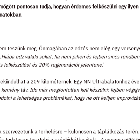
mögött pontosan tudja, hogyan érdemes felkészülni egy ilyen
anatokban.
p nem teszünk meg. Önmagában az edzés nem elég egy verseny
„
Hiába edz valaki sokat, ha nem pihen és fejben sincs rendbe
 felkészülést és 20% regenerációt jelentene.
”
nekiindulhat a 209 kilométernek. Egy NN Ultrabalatonhoz évek 
kemény táv. Ide már megfontoltan kell készülni: fejben végigve
ndolni a lehetséges problémákat, hogy ne ott kelljen improvizáln
 a szervezetünk a terhelésre – különösen a táplálkozás terén.
 tudatosan tesztelni a szénhidrátbevitelt. „
A verseny előtt b