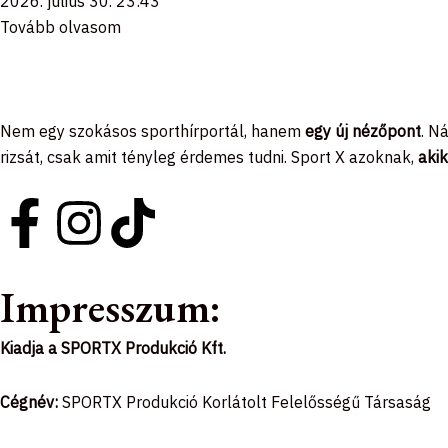
2026. július 30.
23:43
Tovább olvasom
Nem egy szokásos sporthírportál, hanem
egy új nézőpont
. N
rizsát, csak amit tényleg érdemes tudni. Sport X azoknak,
akik
F
I
T
a
n
i
Impresszum:
c
s
k
Kiadja a SPORTX Produkció Kft.
e
t
t
b
a
o
Cégnév:
SPORTX Produkció Korlátolt Felelősségű Társaság