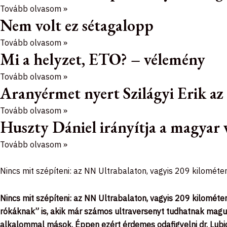
Tovább olvasom »
Nem volt ez sétagalopp
Tovább olvasom »
Mi a helyzet, ETO? – vélemény
Tovább olvasom »
Aranyérmet nyert Szilágyi Erik a
Tovább olvasom »
Huszty Dániel irányítja a magyar 
Tovább olvasom »
Nincs mit szépíteni: az NN Ultrabalaton, vagyis 209 kilomét
Nincs mit szépíteni: az NN Ultrabalaton, vagyis 209 kilomét
rókáknak” is, akik már számos ultraversenyt tudhatnak magu
alkalommal mások. Éppen ezért érdemes odafigyelni dr. Lubic