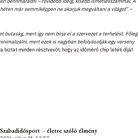
kban bennmaradni – rövidebb ideig, kisebb ismétlésszámmal. A
i héten már semmiképpen ne akarjuk megváltani a világot
” –
t butaság, mert így nem bírja el a szervezet a terhelést. Főleg
inimalizálni, mert ezek is nagyban befolyásolják egy verseny
 biztat minden résztvevőt, hogy az időmérő chip letéti díját
Szabadidősport – életre szóló élmény