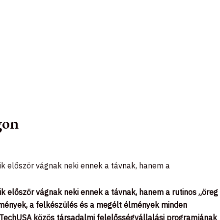
gon
ik először vágnak neki ennek a távnak, hanem a
ik először vágnak neki ennek a távnak, hanem a rutinos „öreg
lmények, a felkészülés és a megélt élmények minden
BioTechUSA közös társadalmi felelősségvállalási programjának