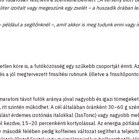
liter izoitalt vagy megeszünk egy zselét – a huszadik órában l
– például a segítőnknél –, amit akkor is meg tudunk enni vagy 
tlen köre is, a futóközösség egy szűkebb csoportját érinti. Az 
 és a jól megtervezett frissítési rutinunk (illetve a frissítőpo
ratoni távot futók aránya jóval nagyobb és igazi tömegeket 
ül, itt szintén működhet. A cél általában óránként 30–60 g sz
lást érdemes izotóniás italokkal (
IsoTonic
) vagy nagyobb mele
től kezdve, 15–20 percenkénti kortyolással. Az energia pótlás
második felében pedig koffeines változat segíthet a teljesí