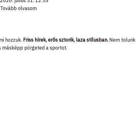
2026. július 31.
12:53
Tovább olvasom
 mi hozzuk.
Friss hírek, erős sztorik, laza stílusban.
Nem tolunk
 is másképp pörgeted a sportot.