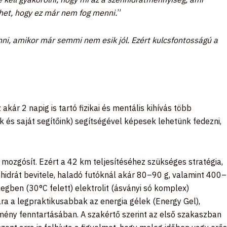
ehet, hogy ez már nem fog menni.
”
inni, amikor már semmi nem esik jól. Ezért kulcsfontosságú a
akár 2 napig is tartó fizikai és mentális kihívás több
ntok és saját segítőink) segítségével képesek lehetünk fedezni,
mozgósít. Ezért a 42 km teljesítéséhez szükséges stratégia,
énhidrát bevitele, haladó futóknál akár 80–90 g, valamint 400–
gben (30°C felett) elektrolit (ásványi só komplex)
ára a legpraktikusabbak az energia gélek (
Energy Gel
),
tmény fenntartásában. A szakértő szerint az első szakaszban