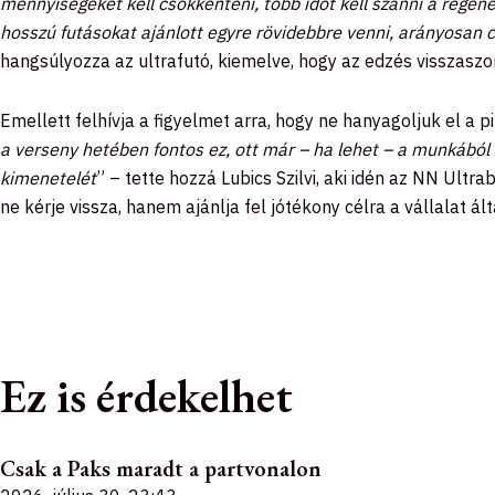
mennyiségeket kell csökkenteni, több időt kell szánni a regen
hosszú futásokat ajánlott egyre rövidebbre venni, arányosan 
hangsúlyozza az ultrafutó, kiemelve, hogy az edzés visszaszorí
Emellett felhívja a figyelmet arra, hogy ne hanyagoljuk el a p
a verseny hetében fontos ez, ott már – ha lehet – a munkából 
kimenetelét
” – tette hozzá Lubics Szilvi, aki idén az
NN Ultrab
ne kérje vissza, hanem ajánlja fel jótékony célra a vállalat á
Ez is érdekelhet
Csak a Paks maradt a partvonalon