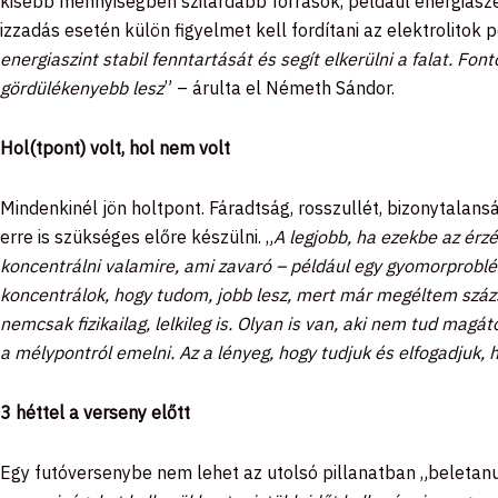
kisebb mennyiségben szilárdabb források, például energiasze
izzadás esetén külön figyelmet kell fordítani az elektrolitok 
energiaszint stabil fenntartását és segít elkerülni a falat. Fon
gördülékenyebb lesz
” – árulta el Németh Sándor.
Hol(tpont) volt, hol nem volt
Mindenkinél jön holtpont. Fáradtság, rosszullét, bizonytalans
erre is szükséges előre készülni. „
A legjobb, ha ezekbe az érzé
koncentrálni valamire, ami zavaró – például egy gyomorproblé
koncentrálok, hogy tudom, jobb lesz, mert már megéltem százsz
nemcsak fizikailag, lelkileg is. Olyan is van, aki nem tud magá
a mélypontról emelni. Az a lényeg, hogy tudjuk és elfogadjuk, 
3 héttel a verseny előtt
Egy futóversenybe nem lehet az utolsó pillanatban „beletanu