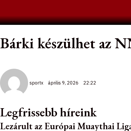
Skip
to
content
Bárki készülhet az N
sportx
április 9, 2026
22:22
Legfrissebb híreink
Lezárult az Európai Muaythai Liga