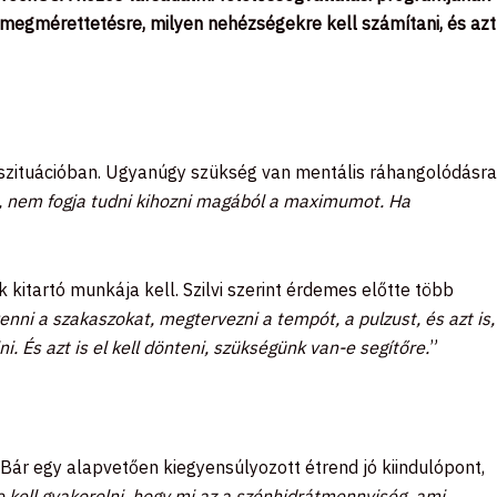
 megmérettetésre, milyen nehézségekre kell számítani, és azt
szituációban. Ugyanúgy szükség van mentális ráhangolódásra
n, nem fogja tudni kihozni magából a maximumot. Ha
kitartó munkája kell. Szilvi szerint érdemes előtte több
nni a szakaszokat, megtervezni a tempót, a pulzust, és azt is,
i. És azt is el kell dönteni, szükségünk van-e segítőre.
”
 Bár egy alapvetően kiegyensúlyozott étrend jó kiindulópont,
e kell gyakorolni, hogy mi az a szénhidrátmennyiség, ami