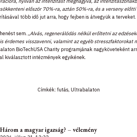
erációra, nyilván az intenzitást meghagyva, az intenzitászóná
csökkenteni először 70%-ra, aztán 50%-ra, és a verseny előtt
tásával több idő jut arra, hogy fejben is átvegyük a terveket.
ihenést sem. „
Alvás, regenerálódás nélkül erőltetni az edzéseke
is érdemes visszavenni, valamint az egyéb stresszfaktorokat m
alaton BioTechUSA Charity programjának
nagyköveteként arra
ltal kiválasztott intézmények egyikének.
Címkék:
futás
,
Ultrabalaton
Három a magyar igazság? – vélemény