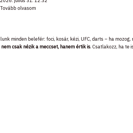
2026. július 31.
12:32
Tovább olvasom
álunk minden belefér: foci, kosár, kézi, UFC, darts – ha mozog,
 nem csak nézik a meccset, hanem értik is
. Csatlakozz, ha te