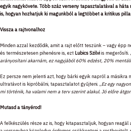
egyik nagykövete. Több száz verseny tapasztalatával a háta 
is, hogyan hozhatjuk ki magunkból a legtöbbet a kritikus pill
Vissza a rajtvonalhoz
Minden azzal kezdődik, amit a rajt előtt teszünk – vagy ép
és természetesen pihenésre is, ezt
Lubics Szilvi
is megerősíti. 
arányosítani akarnám, ez nagyjából 60% edzést, 20% mentális
Ez persze nem jelenti azt, hogy bárki egyik napról a másikra 
ultratávot is kipróbálni, tapasztalatot gyűjteni. „
Ez egy nagyon 
mi történik, ha valami nem a terv szerint alakul. Jó előre átgo
Mutasd a tányérod!
A felkészülés része az is, hogy kitapasztaljuk, hogyan reagál
a versenyhez közeledve érdemes csökkenteni a rostbevitelt, és