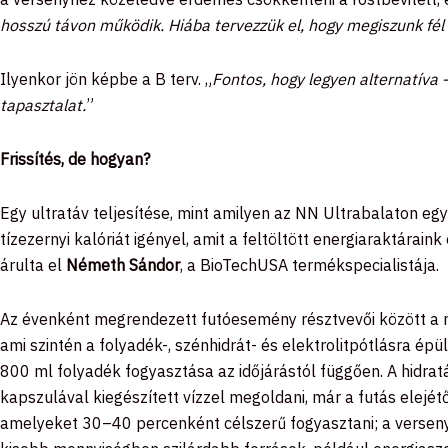
hosszú távon működik. Hiába tervezzük el, hogy megiszunk fél 
Ilyenkor jön képbe a B terv. „
Fontos, hogy legyen alternatíva 
tapasztalat.
”
Frissítés, de hogyan?
Egy ultratáv teljesítése, mint amilyen az NN Ultrabalaton egye
tízezernyi kalóriát igényel, amit a feltöltött energiaraktáraink
árulta el
Németh Sándor
, a
BioTechUSA
termékspecialistája.
Az évenként megrendezett futóesemény résztvevői között a ma
ami szintén a folyadék-, szénhidrát- és elektrolitpótlásra ép
800 ml folyadék fogyasztása az időjárástól függően. A hidratá
kapszulával kiegészített vízzel megoldani, már a futás elejé
amelyeket 30–40 percenként célszerű fogyasztani; a verseny 