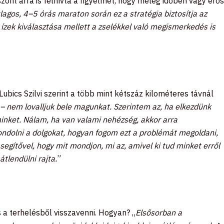
zont arra is felhívta a figyelmet, hogy meleg időben vagy erős
lagos, 4–5 órás maraton során ez a stratégia biztosítja az
az ízek kiválasztása mellett a zselékkel való megismerkedés is
Lubics Szilvi szerint a több mint kétszáz kilométeres távnál
k – nem lovalljuk bele magunkat. Szerintem az, ha elkezdünk
inket. Nálam, ha van valami nehézség, akkor arra
ggondolni a dolgokat, hogyan fogom ezt a problémát megoldani,
 segítővel, hogy mit mondjon, mi az, amivel ki tud minket erről
átlendülni rajta.
”
 a terhelésből visszavenni. Hogyan? „
Elsősorban a