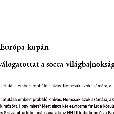
z Európa-kupán
válogatottat a socca-világbajnoksá
er lefutása embert próbáló kihívás. Nemcsak azok számára, ak
er lefutása embert próbáló kihívás. Nemcsak azok számára, ak
k mögött. Hogy miért? Mert nincs két egyforma futás: a körü
s Szilvia ultrafutó tanácsaira, aki az NN Ultrabalaton és a 