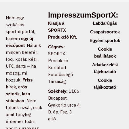
Impresszum:
SportX:
Nem egy
Kiadja a
Labdarúgás
szokásos
SPORTX
sporthírportál,
Csapatsportok
Produkció Kft.
hanem
egy új
Egyéni sportok
. Nálunk
nézőpont
Cégnév:
Cookie
minden belefér:
SPORTX
beállítások
foci, kosár, kézi,
Produkció
Adatkezelési
UFC, darts – ha
Korlátolt
tájékoztató
mozog, mi
Felelősségű
hozzuk.
Friss
Cookie
Társaság
hírek, erős
tájékoztató
1106
Székhely:
sztorik, laza
Budapest,
Nem
stílusban.
Gyakorló utca 4.
tolunk rizsát, csak
D. ép. Fsz. 3.
amit tényleg
ajtó
érdemes tudni.
Sport X azoknak,