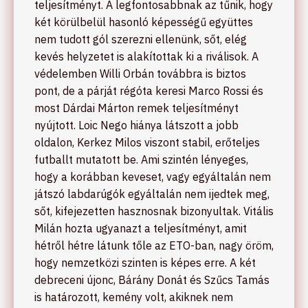
teljesítményt. A legfontosabbnak az tűnik, hogy
két körülbelül hasonló képességű együttes
nem tudott gól szerezni ellenünk, sőt, elég
kevés helyzetet is alakítottak ki a riválisok. A
védelemben Willi Orbán továbbra is biztos
pont, de a párját régóta keresi Marco Rossi és
most Dárdai Márton remek teljesítményt
nyújtott. Loic Nego hiánya látszott a jobb
oldalon, Kerkez Milos viszont stabil, erőteljes
futballt mutatott be. Ami szintén lényeges,
hogy a korábban keveset, vagy egyáltalán nem
játszó labdarúgók egyáltalán nem ijedtek meg,
sőt, kifejezetten hasznosnak bizonyultak. Vitális
Milán hozta ugyanazt a teljesítményt, amit
hétről hétre látunk tőle az ETO-ban, nagy öröm,
hogy nemzetközi szinten is képes erre. A két
debreceni újonc, Bárány Donát és Szűcs Tamás
is határozott, kemény volt, akiknek nem