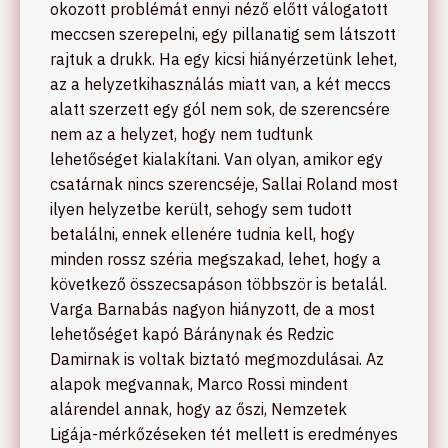
okozott problémát ennyi néző előtt válogatott
meccsen szerepelni, egy pillanatig sem látszott
rajtuk a drukk. Ha egy kicsi hiányérzetünk lehet,
az a helyzetkihasználás miatt van, a két meccs
alatt szerzett egy gól nem sok, de szerencsére
nem az a helyzet, hogy nem tudtunk
lehetőséget kialakítani. Van olyan, amikor egy
csatárnak nincs szerencséje, Sallai Roland most
ilyen helyzetbe került, sehogy sem tudott
betalálni, ennek ellenére tudnia kell, hogy
minden rossz széria megszakad, lehet, hogy a
következő összecsapáson többször is betalál.
Varga Barnabás nagyon hiányzott, de a most
lehetőséget kapó Báránynak és Redzic
Damirnak is voltak biztató megmozdulásai. Az
alapok megvannak, Marco Rossi mindent
alárendel annak, hogy az őszi, Nemzetek
Ligája-mérkőzéseken tét mellett is eredményes