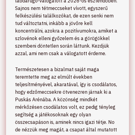
labdarúgó-válogatott a 2026-os esztendőben.
Sajnos nem tétmeccseket vívott, egyszerű
felkészülési találkozókat, de ezen senki nem
tud változtatni, inkább a jövőre kell
koncentrálni, azokra a pozitívumokra, amiket a
szlovénok elleni győzelem és a görögökkel
szembeni döntetlen során láttunk. Kezdjük
azzal, ami nem csak a válogatott érdeme.
Természetesen a bizalmat saját maga
teremtette meg az elmúlt években
teljesítményével, akaratával, így is csodálatos,
hogy edzőmeccsekre ötvenezren járnak ki a
Puskás Arénába. A közönség mindkét
mérkőzésen csodálatos volt, ez pedig tényleg
segítség a játékosoknak egy olyan
összecsapáson is, aminek nincs igazi tétje. No
de nézzük meg magát, a csapat által mutatott