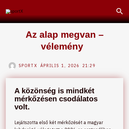
Skip
Sea
to
content
Az alap megvan –
vélemény
SPORTX
ÁPRILIS 1, 2026
21:29
A közönség is mindkét
mérkőzésen csodálatos
volt.
Lejátszotta első két mérkőzését a magyar