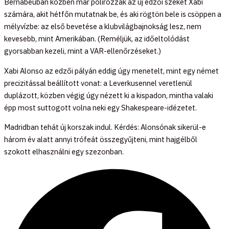
Bernabéuban közben már polírozzák az új edzői széket Xabi
számára, akit hétfőn mutatnak be, és aki rögtön bele is csöppen a
mélyvízbe: az első bevetése a klubvilágbajnokság lesz, nem
kevesebb, mint Amerikában. (Reméljük, az időeltolódást
gyorsabban kezeli, mint a VAR-ellenőrzéseket.)
Xabi Alonso az edzői pályán eddig úgy menetelt, mint egy német
precizitással beállított vonat: a Leverkusennel veretlenül
duplázott, közben végig úgy nézett ki a kispadon, mintha valaki
épp most suttogott volna neki egy Shakespeare-idézetet.
Madridban tehát új korszak indul. Kérdés: Alonsónak sikerül-e
három év alatt annyi trófeát összegyűjteni, mint hajgélből
szokott elhasználni egy szezonban.