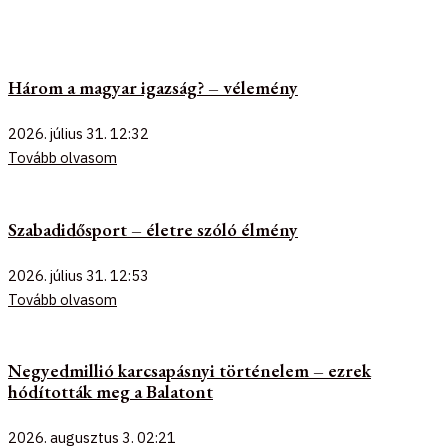
Három a magyar igazság? – vélemény
2026. július 31.
12:32
Tovább olvasom
Szabadidősport – életre szóló élmény
2026. július 31.
12:53
Tovább olvasom
Negyedmillió karcsapásnyi történelem – ezrek
hódították meg a Balatont
2026. augusztus 3.
02:21