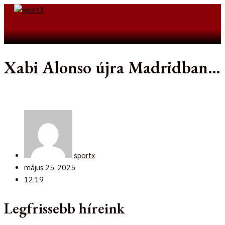
Skip
to
Search
content
Xabi Alonso újra Madridban…
sportx
május 25, 2025
12:19
Legfrissebb híreink