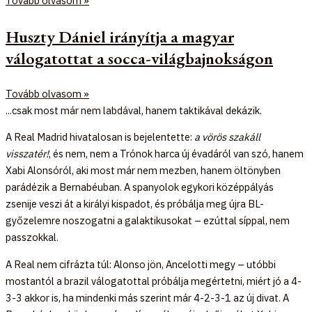
Tovább olvasom »
Huszty Dániel irányítja a magyar
válogatottat a socca-világbajnokságon
Tovább olvasom »
...csak most már nem labdával, hanem taktikával dekázik.
A Real Madrid hivatalosan is bejelentette:
a vörös szakáll
visszatér!
, és nem, nem a Trónok harca új évadáról van szó, hanem
Xabi Alonsóról, aki most már nem mezben, hanem öltönyben
parádézik a Bernabéuban. A spanyolok egykori középpályás
zsenije veszi át a királyi kispadot, és próbálja meg újra BL-
győzelemre noszogatni a galaktikusokat – ezúttal síppal, nem
passzokkal.
A Real nem cifrázta túl: Alonso jön, Ancelotti megy – utóbbi
mostantól a brazil válogatottal próbálja megértetni, miért jó a 4-
3-3 akkor is, ha mindenki más szerint már 4-2-3-1 az új divat. A