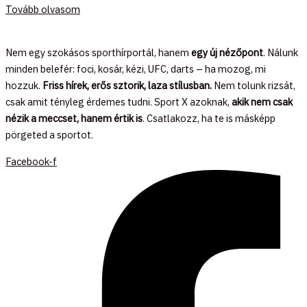
Tovább olvasom
Nem egy szokásos sporthírportál, hanem
egy új nézőpont
. Nálunk
minden belefér: foci, kosár, kézi, UFC, darts – ha mozog, mi
hozzuk.
Friss hírek, erős sztorik, laza stílusban.
Nem tolunk rizsát,
csak amit tényleg érdemes tudni. Sport X azoknak,
akik nem csak
nézik a meccset, hanem értik is
. Csatlakozz, ha te is másképp
pörgeted a sportot.
Facebook-f