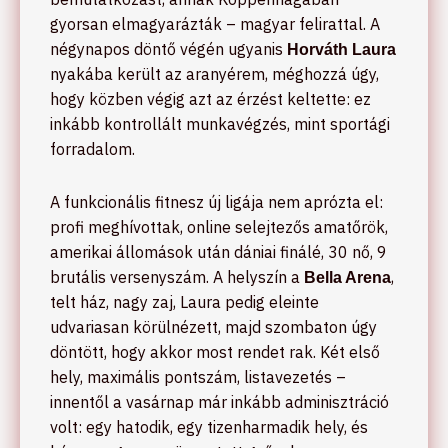
gyorsan elmagyarázták – magyar felirattal. A
négynapos döntő végén ugyanis
Horváth Laura
nyakába került az aranyérem, méghozzá úgy,
hogy közben végig azt az érzést keltette: ez
inkább kontrollált munkavégzés, mint sportági
forradalom.
A funkcionális fitnesz új ligája nem aprózta el:
profi meghívottak, online selejtezős amatőrök,
amerikai állomások után dániai finálé, 30 nő, 9
brutális versenyszám. A helyszín a
,
Bella Arena
telt ház, nagy zaj, Laura pedig eleinte
udvariasan körülnézett, majd szombaton úgy
döntött, hogy akkor most rendet rak. Két első
hely, maximális pontszám, listavezetés –
innentől a vasárnap már inkább adminisztráció
volt: egy hatodik, egy tizenharmadik hely, és