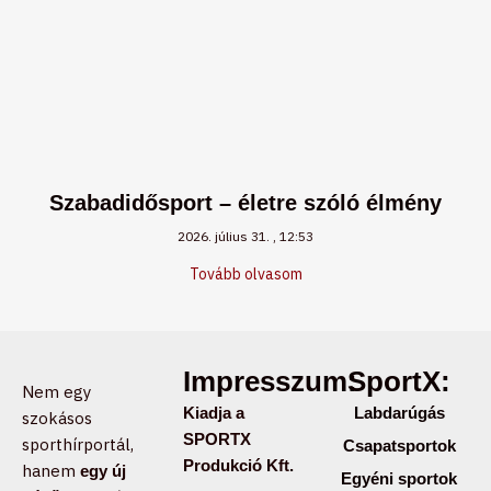
Szabadidősport – életre szóló élmény
2026. július 31.
12:53
Tovább olvasom
Impresszum:
SportX:
Nem egy
Kiadja a
Labdarúgás
szokásos
SPORTX
sporthírportál,
Csapatsportok
Produkció Kft.
hanem
egy új
Egyéni sportok