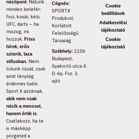
. Nálunk
nézőpont
Cégnév:
Cookie
minden belefér:
SPORTX
beállítások
foci, kosár, kézi,
Produkció
Adatkezelési
UFC, darts – ha
Korlátolt
tájékoztató
mozog, mi
Felelősségű
hozzuk.
Friss
Cookie
Társaság
hírek, erős
tájékoztató
1106
Székhely:
sztorik, laza
Budapest,
Nem
stílusban.
Gyakorló utca 4.
tolunk rizsát, csak
D. ép. Fsz. 3.
amit tényleg
ajtó
érdemes tudni.
Sport X azoknak,
akik nem csak
nézik a meccset,
.
hanem értik is
Csatlakozz, ha te
is másképp
pörgeted a