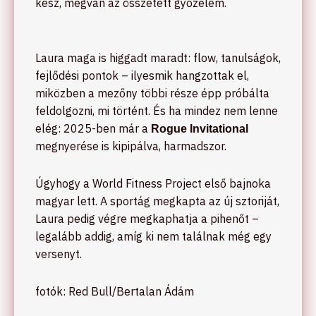
kész, megvan az összetett győzelem.
Laura maga is higgadt maradt: flow, tanulságok,
fejlődési pontok – ilyesmik hangzottak el,
miközben a mezőny többi része épp próbálta
feldolgozni, mi történt. És ha mindez nem lenne
elég: 2025-ben már a
Rogue Invitational
megnyerése is kipipálva, harmadszor.
Úgyhogy a World Fitness Project első bajnoka
magyar lett. A sportág megkapta az új sztoriját,
Laura pedig végre megkaphatja a pihenőt –
legalább addig, amíg ki nem találnak még egy
versenyt.
fotók: Red Bull/Bertalan Ádám