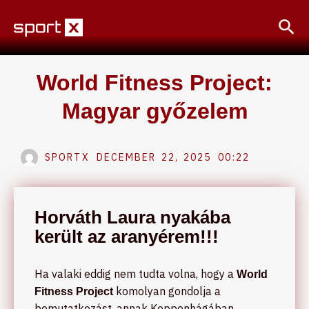
Skip
Sea
to
content
World Fitness Project:
Magyar győzelem
SPORTX
DECEMBER 22, 2025
00:22
Horváth Laura nyakába
került az aranyérem!!!
Ha valaki eddig nem tudta volna, hogy a
World
komolyan gondolja a
Fitness Project
bemutatkozást, annak Koppenhágában