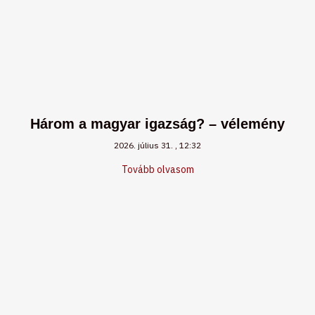
Három a magyar igazság? – vélemény
2026. július 31.
12:32
Tovább olvasom