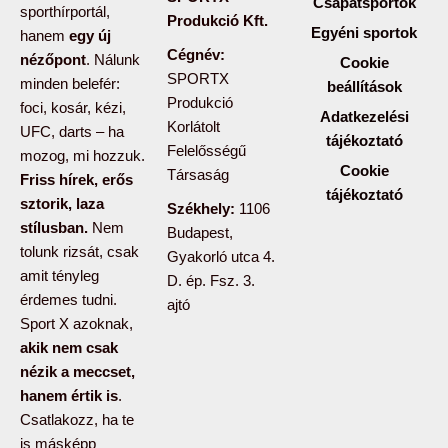
Csapatsportok
sporthírportál,
Produkció Kft.
Egyéni sportok
hanem
egy új
Cégnév:
nézőpont
. Nálunk
Cookie
SPORTX
minden belefér:
beállítások
Produkció
foci, kosár, kézi,
Adatkezelési
Korlátolt
UFC, darts – ha
tájékoztató
Felelősségű
mozog, mi hozzuk.
Cookie
Társaság
Friss hírek, erős
tájékoztató
sztorik, laza
Székhely:
1106
stílusban.
Nem
Budapest,
tolunk rizsát, csak
Gyakorló utca 4.
amit tényleg
D. ép. Fsz. 3.
érdemes tudni.
ajtó
Sport X azoknak,
akik nem csak
nézik a meccset,
hanem értik is
.
Csatlakozz, ha te
is másképp