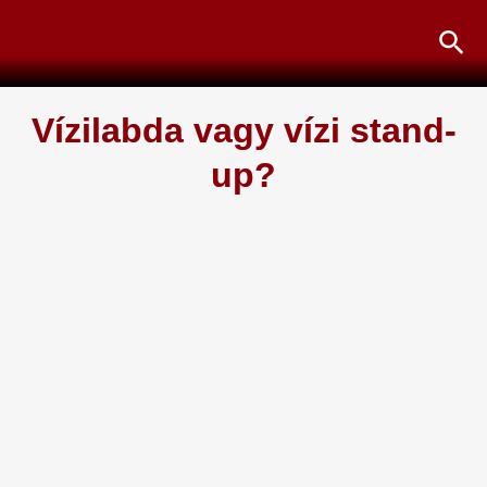
Skip
Sea
to
content
Vízilabda vagy vízi stand-
up?