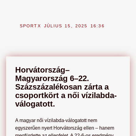
SPORTX
JÚLIUS 15, 2025
16:36
Horvátország–
Magyarország 6–22.
Százszázalékosan zárta a
csoportkört a női vízilabda-
válogatott.
A magyar női vízilabda-válogatott nem
egyszerűen nyert Horvátország ellen – hanem
megfürdette az ellenfelet. A 22-6-os eredmény