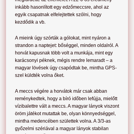
inkább hasonlított egy edzőmeccsre, ahol az
egyik csapatnak elfelejtettek szólni, hogy
kezdődik a vb.
A mieink úgy szórták a gólokat, mint nyáron a
strandon a naptejet: bőséggel, minden oldalról. A
horvát kapusnak több volt a munkája, mint egy
karácsonyi péknek, mégis rendre lemaradt – a
magyar lövések úgy csapódtak be, mintha GPS-
szel küldték volna őket.
A meccs végére a horvátok már csak abban
reménykedtek, hogy a bíró időben lefújja, mielőtt
vízibalettre vált a meccs. A magyar lányok viszont
öröm játékot mutattak be, olyan könnyedséggel,
mintha medencében születtek volna. A 3/3-as
győzelmi szériával a magyar lányok stabilan