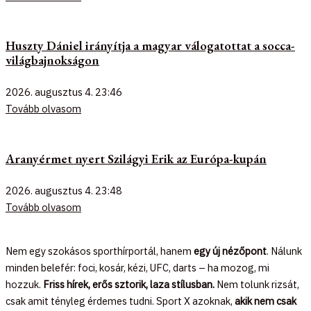
Huszty Dániel irányítja a magyar válogatottat a socca-
világbajnokságon
2026. augusztus 4.
23:46
Tovább olvasom
Aranyérmet nyert Szilágyi Erik az Európa-kupán
2026. augusztus 4.
23:48
Tovább olvasom
Nem egy szokásos sporthírportál, hanem
egy új nézőpont
. Nálunk
minden belefér: foci, kosár, kézi, UFC, darts – ha mozog, mi
hozzuk.
Friss hírek, erős sztorik, laza stílusban.
Nem tolunk rizsát,
csak amit tényleg érdemes tudni. Sport X azoknak,
akik nem csak