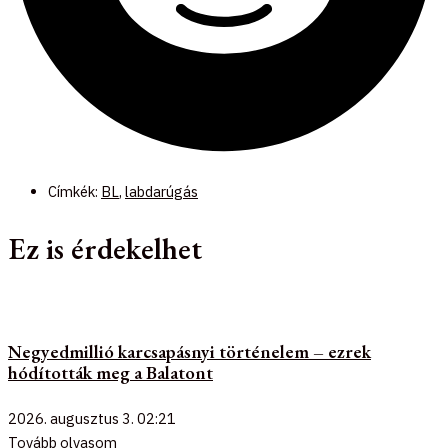
Címkék:
BL
,
labdarúgás
Ez is érdekelhet
Negyedmillió karcsapásnyi történelem – ezrek
hódították meg a Balatont
2026. augusztus 3.
02:21
Tovább olvasom