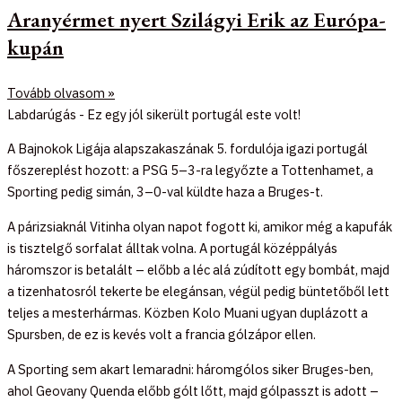
Aranyérmet nyert Szilágyi Erik az Európa-
kupán
Tovább olvasom »
Labdarúgás - Ez egy jól sikerült portugál este volt!
A Bajnokok Ligája alapszakaszának 5. fordulója igazi portugál
főszereplést hozott: a PSG 5–3-ra legyőzte a Tottenhamet, a
Sporting pedig simán, 3–0-val küldte haza a Bruges-t.
A párizsiaknál Vitinha olyan napot fogott ki, amikor még a kapufák
is tisztelgő sorfalat álltak volna. A portugál középpályás
háromszor is betalált – előbb a léc alá zúdított egy bombát, majd
a tizenhatosról tekerte be elegánsan, végül pedig büntetőből lett
teljes a mesterhármas. Közben Kolo Muani ugyan duplázott a
Spursben, de ez is kevés volt a francia gólzápor ellen.
A Sporting sem akart lemaradni: háromgólos siker Bruges-ben,
ahol Geovany Quenda előbb gólt lőtt, majd gólpasszt is adott –