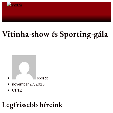
Skip
to
Search
content
Vitinha-show és Sporting-gála
sportx
november 27, 2025
01:12
Legfrissebb híreink