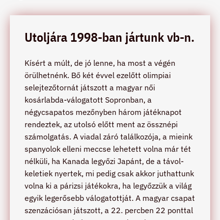
Utoljára 1998-ban jártunk vb-n.
Kísért a múlt, de jó lenne, ha most a végén
örülhetnénk. Bő két évvel ezelőtt olimpiai
selejtezőtornát játszott a magyar női
kosárlabda-válogatott Sopronban, a
négycsapatos mezőnyben három játéknapot
rendeztek, az utolsó előtt ment az össznépi
számolgatás. A viadal záró találkozója, a mieink
spanyolok elleni meccse lehetett volna már tét
nélküli, ha Kanada legyőzi Japánt, de a távol-
keletiek nyertek, mi pedig csak akkor juthattunk
volna ki a párizsi játékokra, ha legyőzzük a világ
egyik legerősebb válogatottját. A magyar csapat
szenzációsan játszott, a 22. percben 22 ponttal