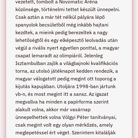
vezetett, tombolt a Novomatic Aréna
közönsége, történelmi tettet készült ünnepelni.
Csak aztán a már tét nélkül pályára lépő
spanyolok becsületből még inkább hajtani
kezdtek, a mieink pedig berezeltek a nagy
lehetőségtől és egy elképesztő leolvadás után
végül a rivális nyert egyetlen ponttal, a magyar
csapat lemaradt az olimpiáról. Jelenleg
Isztambulban zajlik a világbajnoki kvalifikációs
torna, az utolsó játéknapot kedden rendezik, a
magyar válogatott pedig megint ott toporog a
kijutás kapujában. Utoljára 1998-ban jártunk
vb-n, és most megint itt a sansz. Az igazat
megvallva ha minden a papírforma szerint
alakult volna, akkor már vasárnap
ünnepelhettek volna Völgyi Péter tanítványai,
csak megint volt egy olyan mérkőzés, amely
meglepetéssel ért véget. Szerintem kitalálják