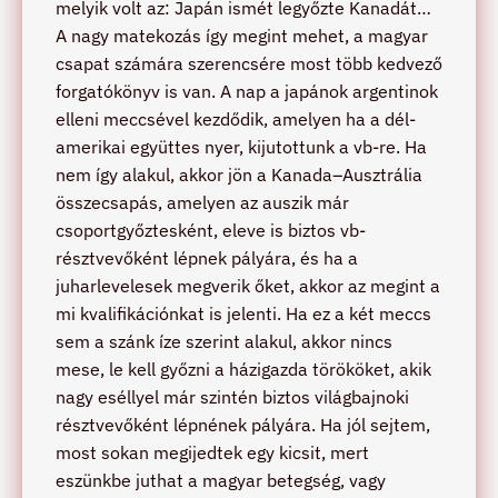
melyik volt az: Japán ismét legyőzte Kanadát…
A nagy matekozás így megint mehet, a magyar
csapat számára szerencsére most több kedvező
forgatókönyv is van. A nap a japánok argentinok
elleni meccsével kezdődik, amelyen ha a dél-
amerikai együttes nyer, kijutottunk a vb-re. Ha
nem így alakul, akkor jön a Kanada–Ausztrália
összecsapás, amelyen az auszik már
csoportgyőztesként, eleve is biztos vb-
résztvevőként lépnek pályára, és ha a
juharlevelesek megverik őket, akkor az megint a
mi kvalifikációnkat is jelenti. Ha ez a két meccs
sem a szánk íze szerint alakul, akkor nincs
mese, le kell győzni a házigazda törököket, akik
nagy eséllyel már szintén biztos világbajnoki
résztvevőként lépnének pályára. Ha jól sejtem,
most sokan megijedtek egy kicsit, mert
eszünkbe juthat a magyar betegség, vagy