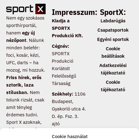
Impresszum:
SportX:
Nem egy szokásos
Kiadja a
Labdarúgás
sporthírportál,
SPORTX
Csapatsportok
hanem
egy új
Produkció Kft.
Egyéni sportok
nézőpont
. Nálunk
Cégnév:
minden belefér:
Cookie
SPORTX
foci, kosár, kézi,
beállítások
Produkció
UFC, darts – ha
Adatkezelési
Korlátolt
mozog, mi hozzuk.
tájékoztató
Felelősségű
Friss hírek, erős
Cookie
Társaság
sztorik, laza
tájékoztató
stílusban.
Nem
Székhely:
1106
tolunk rizsát, csak
Budapest,
amit tényleg
Gyakorló utca 4.
érdemes tudni.
D. ép. Fsz. 3.
Sport X azoknak,
ajtó
akik nem csak
Cookie használat
nézik a meccset,