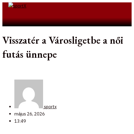
Skip
to
Search
content
Visszatér a Városligetbe a női
futás ünnepe
sportx
május 26, 2026
13:49