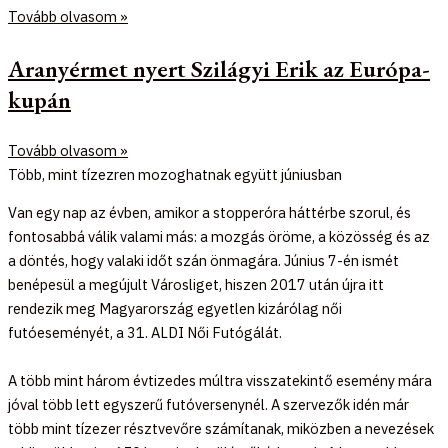
Tovább olvasom »
Aranyérmet nyert Szilágyi Erik az Európa-
kupán
Tovább olvasom »
Több, mint tízezren mozoghatnak együtt júniusban
Van egy nap az évben, amikor a stopperóra háttérbe szorul, és
fontosabbá válik valami más: a mozgás öröme, a közösség és az
a döntés, hogy valaki időt szán önmagára. Június 7-én ismét
benépesül a megújult Városliget, hiszen 2017 után újra itt
rendezik meg Magyarország egyetlen kizárólag női
futóeseményét, a 31. ALDI Női Futógálát.
A több mint három évtizedes múltra visszatekintő esemény mára
jóval több lett egyszerű futóversenynél. A szervezők idén már
több mint tízezer résztvevőre számítanak, miközben a nevezések