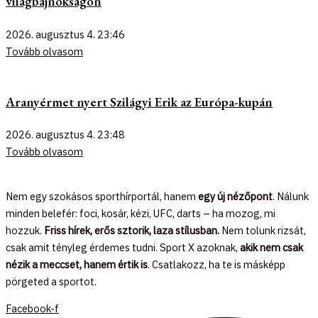
világbajnokságon
2026. augusztus 4.
23:46
Tovább olvasom
Aranyérmet nyert Szilágyi Erik az Európa-kupán
2026. augusztus 4.
23:48
Tovább olvasom
Nem egy szokásos sporthírportál, hanem
egy új nézőpont
. Nálunk
minden belefér: foci, kosár, kézi, UFC, darts – ha mozog, mi
hozzuk.
Friss hírek, erős sztorik, laza stílusban.
Nem tolunk rizsát,
csak amit tényleg érdemes tudni. Sport X azoknak,
akik nem csak
nézik a meccset, hanem értik is
. Csatlakozz, ha te is másképp
pörgeted a sportot.
Facebook-f