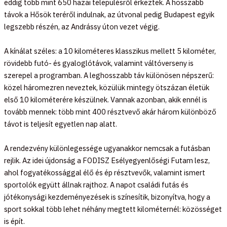
eddig több mint 650 hazai településről érkeztek. A hosszabb
távok a Hősök teréről indulnak, az útvonal pedig Budapest egyik
legszebb részén, az Andrássy úton vezet végig.
A kínálat széles: a 10 kilométeres klasszikus mellett 5 kilométer,
rövidebb futó- és gyaloglótávok, valamint váltóverseny is
szerepel a programban. A leghosszabb táv különösen népszerű:
közel háromezren neveztek, közülük mintegy ötszázan életük
első 10 kilométerére készülnek. Vannak azonban, akik ennél is
tovább mennek: több mint 400 résztvevő akár három különböző
távot is teljesít egyetlen nap alatt.
A rendezvény különlegessége ugyanakkor nemcsak a futásban
rejlik. Az idei újdonság a FODISZ Esélyegyenlőségi Futam lesz,
ahol fogyatékossággal élő és ép résztvevők, valamint ismert
sportolók együtt állnak rajthoz. A napot családi futás és
jótékonysági kezdeményezések is színesítik, bizonyítva, hogy a
sport sokkal több lehet néhány megtett kilométernél: közösséget
is épít.