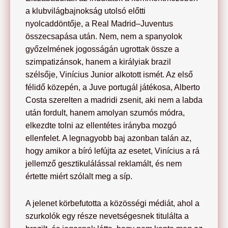
a klubvilágbajnokság utolsó előtti
nyolcaddöntője, a Real Madrid–Juventus
összecsapása után. Nem, nem a spanyolok
győzelmének jogosságán ugrottak össze a
szimpatizánsok, hanem a királyiak brazil
szélsője, Vinícius Junior alkotott ismét. Az első
félidő közepén, a Juve portugál játékosa, Alberto
Costa szerelten a madridi zsenit, aki nem a labda
után fordult, hanem amolyan szumós módra,
elkezdte tolni az ellentétes irányba mozgó
ellenfelet. A legnagyobb baj azonban talán az,
hogy amikor a bíró lefújta az esetet, Vinícius a rá
jellemző gesztikulálással reklamált, és nem
értette miért szólalt meg a síp.
A jelenet körbefutotta a közösségi médiát, ahol a
szurkolók egy része nevetségesnek titulálta a