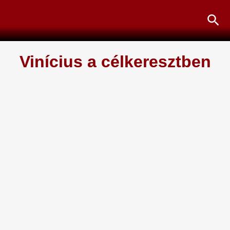
Skip
Sea
to
content
Vinícius a célkeresztben