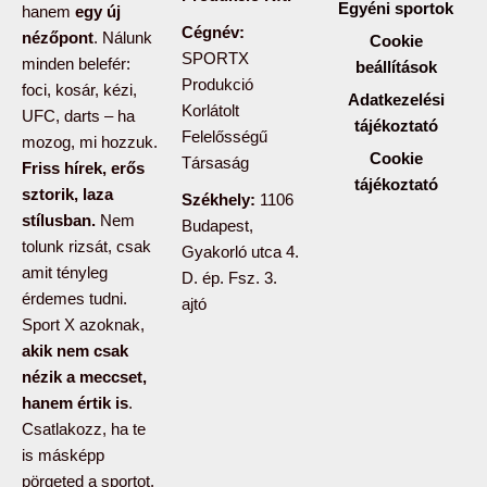
Egyéni sportok
hanem
egy új
Cégnév:
nézőpont
. Nálunk
Cookie
SPORTX
minden belefér:
beállítások
Produkció
foci, kosár, kézi,
Adatkezelési
Korlátolt
UFC, darts – ha
tájékoztató
Felelősségű
mozog, mi hozzuk.
Cookie
Társaság
Friss hírek, erős
tájékoztató
sztorik, laza
Székhely:
1106
stílusban.
Nem
Budapest,
tolunk rizsát, csak
Gyakorló utca 4.
amit tényleg
D. ép. Fsz. 3.
érdemes tudni.
ajtó
Sport X azoknak,
akik nem csak
nézik a meccset,
hanem értik is
.
Csatlakozz, ha te
is másképp
pörgeted a sportot.