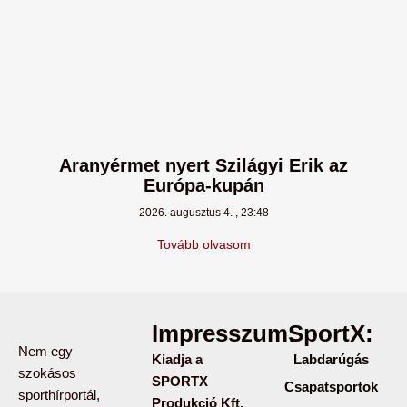
Aranyérmet nyert Szilágyi Erik az
Európa-kupán
2026. augusztus 4.
23:48
Tovább olvasom
Impresszum:
SportX:
Nem egy
Kiadja a
Labdarúgás
szokásos
SPORTX
Csapatsportok
sporthírportál,
Produkció Kft.