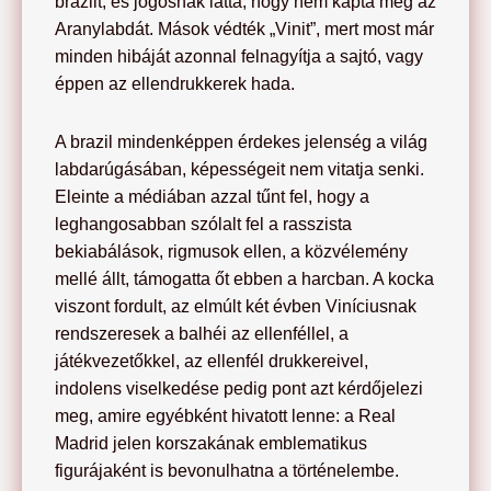
brazilt, és jogosnak látta, hogy nem kapta meg az
Aranylabdát. Mások védték „Vinit”, mert most már
minden hibáját azonnal felnagyítja a sajtó, vagy
éppen az ellendrukkerek hada.
A brazil mindenképpen érdekes jelenség a világ
labdarúgásában, képességeit nem vitatja senki.
Eleinte a médiában azzal tűnt fel, hogy a
leghangosabban szólalt fel a rasszista
bekiabálások, rigmusok ellen, a közvélemény
mellé állt, támogatta őt ebben a harcban. A kocka
viszont fordult, az elmúlt két évben Viníciusnak
rendszeresek a balhéi az ellenféllel, a
játékvezetőkkel, az ellenfél drukkereivel,
indolens viselkedése pedig pont azt kérdőjelezi
meg, amire egyébként hivatott lenne: a Real
Madrid jelen korszakának emblematikus
figurájaként is bevonulhatna a történelembe.