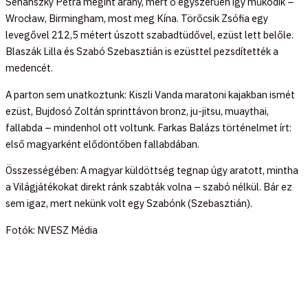
Senánszky Petra megint arany, mert ő egyszerűen így működik –
Wrocław, Birmingham, most meg Kína. Törőcsik Zsófia egy
levegővel 212,5 métert úszott szabadtüdővel, ezüst lett belőle.
Blaszák Lilla és Szabó Szebasztián is ezüsttel pezsdítették a
medencét.
A parton sem unatkoztunk: Kiszli Vanda maratoni kajakban ismét
ezüst, Bujdosó Zoltán sprinttávon bronz, ju-jitsu, muaythai,
fallabda – mindenhol ott voltunk. Farkas Balázs történelmet írt:
első magyarként elődöntőben fallabdában.
Összességében: A magyar küldöttség tegnap úgy aratott, mintha
a Világjátékokat direkt ránk szabták volna – szabó nélkül. Bár ez
sem igaz, mert nekünk volt egy Szabónk (Szebasztián).
Fotók: NVESZ Média