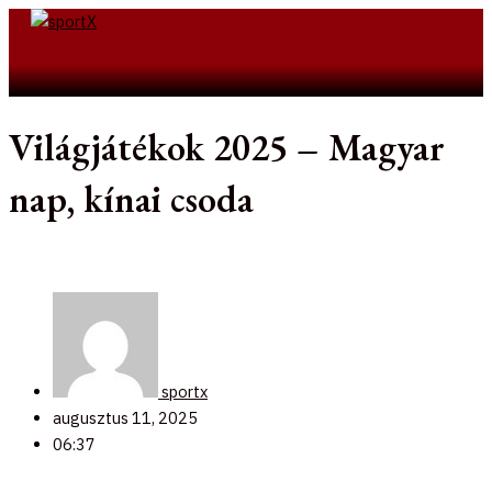
Skip
to
Search
content
Világjátékok 2025 – Magyar
nap, kínai csoda
sportx
augusztus 11, 2025
06:37