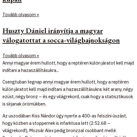
Tovább olvasom »
Huszty Dániel irányítja a magyar
válogatottat a socca-világbajnokságon
Tovább olvasom »
Annyi magyar érem hullott, hogy a reptéren külön járatot kell majd
indítani a hazaszállításukra...
Csengtuban tegnap annyi magyar érem hullott, hogy a reptéren
külön járatot kell majd indítani a hazaszállításukra: két arany, négy
ezüst, négy bronz – és egy világrekord, csak hogy a statisztikusok
is sírjanak örömükben.
Az uszodában Kiss Nándor úgy nyerte a 400-as felszíni úszást,
hogy közben a stoppernek is infarktusa lett (2:52.68 –
világrekord!), Mozsár Alex pedig bronzzal csobbant mellé.