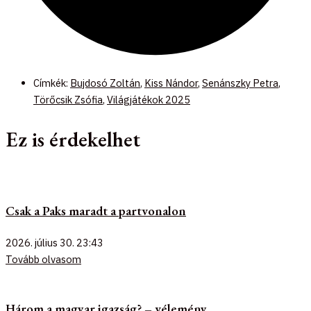
Címkék:
Bujdosó Zoltán
,
Kiss Nándor
,
Senánszky Petra
,
Törőcsik Zsófia
,
Világjátékok 2025
Ez is érdekelhet
Csak a Paks maradt a partvonalon
2026. július 30.
23:43
Tovább olvasom
Három a magyar igazság? – vélemény