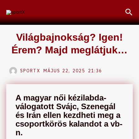
Skip
Sea
to
content
Világbajnokság? Igen!
Érem? Majd meglátjuk…
SPORTX
MÁJUS 22, 2025
21:36
A magyar női kézilabda-
válogatott Svájc, Szenegál
és Irán ellen kezdheti meg a
csoportkörös kalandot a vb-
n.