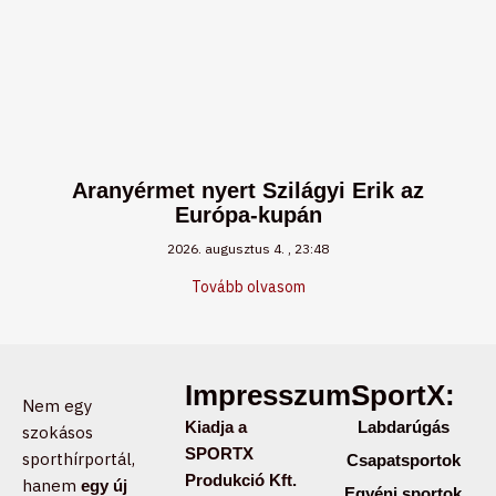
Aranyérmet nyert Szilágyi Erik az
Európa-kupán
2026. augusztus 4.
23:48
Tovább olvasom
Impresszum:
SportX:
Nem egy
Kiadja a
Labdarúgás
szokásos
SPORTX
sporthírportál,
Csapatsportok
Produkció Kft.
hanem
egy új
Egyéni sportok