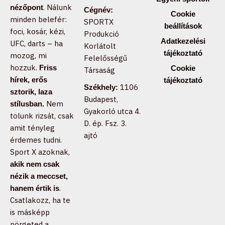
. Nálunk
nézőpont
Cégnév:
Cookie
minden belefér:
SPORTX
beállítások
foci, kosár, kézi,
Produkció
Adatkezelési
UFC, darts – ha
Korlátolt
tájékoztató
mozog, mi
Felelősségű
hozzuk.
Friss
Cookie
Társaság
hírek, erős
tájékoztató
1106
Székhely:
sztorik, laza
Budapest,
Nem
stílusban.
Gyakorló utca 4.
tolunk rizsát, csak
D. ép. Fsz. 3.
amit tényleg
ajtó
érdemes tudni.
Sport X azoknak,
akik nem csak
nézik a meccset,
.
hanem értik is
Csatlakozz, ha te
is másképp
pörgeted a