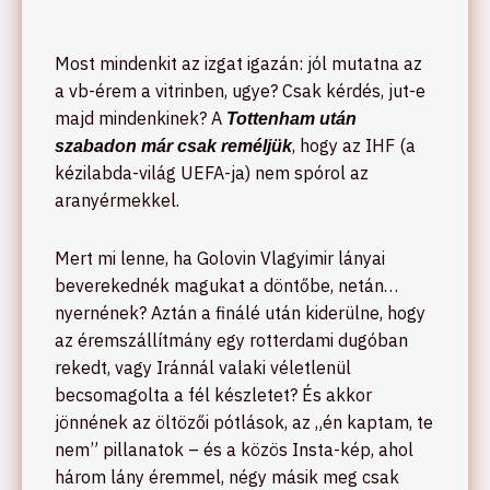
Most mindenkit az izgat igazán: jól mutatna az
a vb-érem a vitrinben, ugye? Csak kérdés, jut-e
majd mindenkinek? A
Tottenham után
, hogy az IHF (a
szabadon már csak reméljük
kézilabda-világ UEFA-ja) nem spórol az
aranyérmekkel.
Mert mi lenne, ha Golovin Vlagyimir lányai
beverekednék magukat a döntőbe, netán…
nyernének? Aztán a finálé után kiderülne, hogy
az éremszállítmány egy rotterdami dugóban
rekedt, vagy Iránnál valaki véletlenül
becsomagolta a fél készletet? És akkor
jönnének az öltözői pótlások, az „én kaptam, te
nem” pillanatok – és a közös Insta-kép, ahol
három lány éremmel, négy másik meg csak