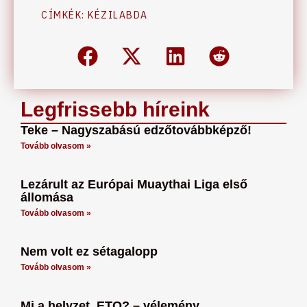
CÍMKÉK:
KÉZILABDA
Legfrissebb híreink
Teke – Nagyszabású edzőtovábbképző!
Tovább olvasom »
Lezárult az Európai Muaythai Liga első
állomása
Tovább olvasom »
Nem volt ez sétagalopp
Tovább olvasom »
Mi a helyzet, ETO? – vélemény