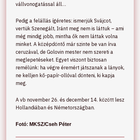
vállvonogatással áll…
Pedig a felállás ígéretes: ismerjük Svájcot,
vertük Szenegált, Iránt meg nem is láttuk – ami
még mindig jobb, mintha ők nem láttak volna
minket. A középdöntő már szinte be van írva
ceruzával, de Golovin mester nem szereti a
meglepetéseket. Egyet viszont biztosan
remélünk: ha végre éremért játszanak a lányok,
ne kelljen kő-papír-ollóval dönteni, ki kapja
meg.
A vb november 26. és december 14. között lesz
Hollandiában és Németországban.
Fotó: MKSZ/Cseh Péter