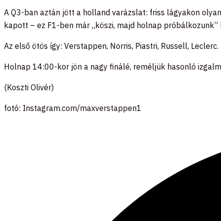
A Q3-ban aztán jött a holland varázslat: friss lágyakon oly
kapott – ez F1-ben már „köszi, majd holnap próbálkozunk” 
Az első ötös így: Verstappen, Norris, Piastri, Russell, Leclerc.
Holnap 14:00-kor jön a nagy finálé, reméljük hasonló izgal
(Koszti Olivér)
fotó: Instagram.com/maxverstappen1