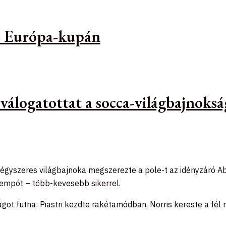
az Európa-kupán
 válogatottat a socca-világbajnoks
négyszeres világbajnoka megszerezte a pole-t az idényzáró A
 tempót – több-kevesebb sikerrel.
ágot futna: Piastri kezdte rakétamódban, Norris kereste a fél