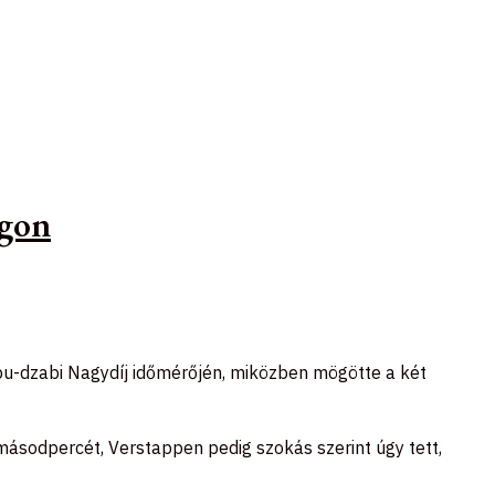
ágon
bu-dzabi Nagydíj időmérőjén, miközben mögötte a két
 másodpercét, Verstappen pedig szokás szerint úgy tett,