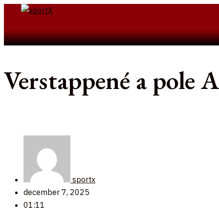
Skip
to
Search
content
Verstappené a pole 
sportx
december 7, 2025
01:11