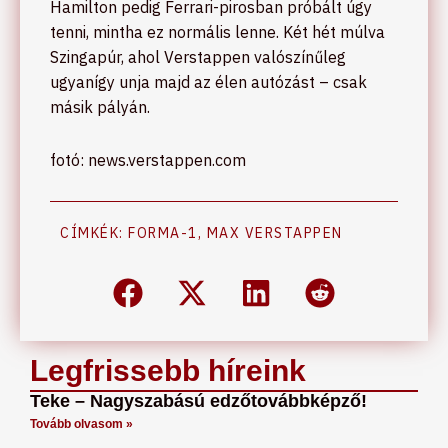
Hamilton pedig Ferrari-pirosban próbált úgy
tenni, mintha ez normális lenne. Két hét múlva
Szingapúr, ahol Verstappen valószínűleg
ugyanígy unja majd az élen autózást – csak
másik pályán.
fotó: news.verstappen.com
CÍMKÉK:
FORMA-1
,
MAX VERSTAPPEN
Legfrissebb híreink
Teke – Nagyszabású edzőtovábbképző!
Tovább olvasom »