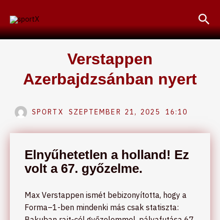
Skip
Sea
to
content
Verstappen
Azerbajdzsánban nyert
SPORTX
SZEPTEMBER 21, 2025
16:10
Elnyűhetetlen a holland! Ez
volt a 67. győzelme.
Max Verstappen ismét bebizonyította, hogy a
Forma–1-ben mindenki más csak statiszta:
Bakuban rajt-cél győzelemmel, pályafutása 67.