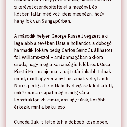
sikerével csendesítette el a mezőnyt, és
közben talán még volt ideje megnézni, hogy
hány fok van Szingapúrban.
A második helyen George Russell végzett, aki
legalább a tévében látta a hollandot, a dobogó
harmadik fokára pedig Carlos Sainz Jr. állhatott
fel, Williams-szel – ami önmagában akkora
csoda, hogy még a közönség is felébredt. Oscar
Piastri McLarenje már a rajt után inkább falnak
ment, minthogy versenyt fussanak vele, Lando
Norris pedig a hetedik hellyel vigasztalódhatott,
miközben a csapat még mindig vár a
konstruktőri vb-címre, ami úgy tűnik, később
érkezik, mint a bakui eső.
Cunoda Juki is felsejlett a dobogó közelében,