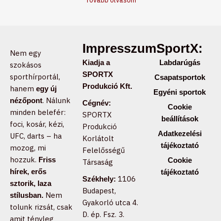
Tovább olvasom
Impresszum:
SportX:
Nem egy
Kiadja a
Labdarúgás
szokásos
SPORTX
sporthírportál,
Csapatsportok
Produkció Kft.
hanem
egy új
Egyéni sportok
. Nálunk
nézőpont
Cégnév:
Cookie
minden belefér:
SPORTX
beállítások
foci, kosár, kézi,
Produkció
Adatkezelési
UFC, darts – ha
Korlátolt
tájékoztató
mozog, mi
Felelősségű
hozzuk.
Friss
Cookie
Társaság
hírek, erős
tájékoztató
1106
Székhely:
sztorik, laza
Budapest,
Nem
stílusban.
Gyakorló utca 4.
tolunk rizsát, csak
D. ép. Fsz. 3.
amit tényleg