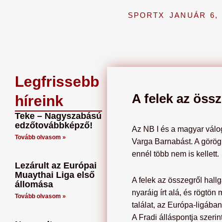
SPORTX
JANUÁR 6, 
Legfrissebb
A felek az össz
híreink
Teke – Nagyszabású
edzőtovábbképző!
Az NB I és a magyar válog
Tovább olvasom »
Varga Barnabást. A görög k
ennél több nem is kellett.
Lezárult az Európai
Muaythai Liga első
A felek az összegről hallg
állomása
nyaráig írt alá, és rögtön 
Tovább olvasom »
találat, az Európa-ligában
A Fradi álláspontja szeri