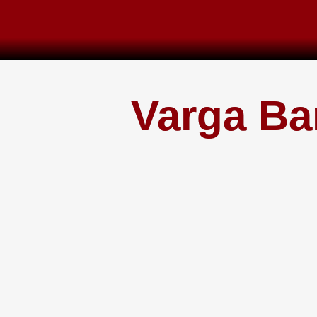
Skip
to
content
Varga Ba