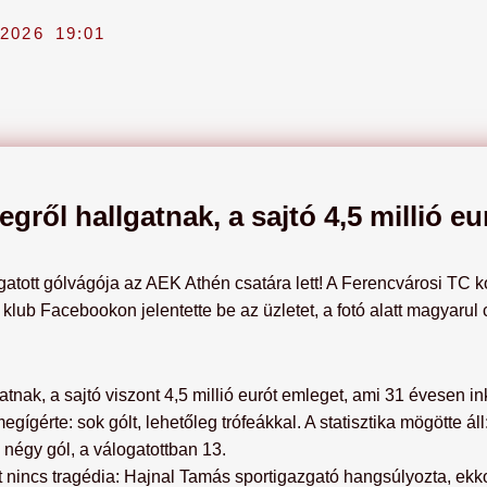
2026
19:01
egről hallgatnak, a sajtó 4,5 millió e
atott gólvágója az AEK Athén csatára lett! A Ferencvárosi TC k
lub Facebookon jelentette be az üzletet, a fotó alatt magyarul cs
atnak, a sajtó viszont 4,5 millió eurót emleget, ami 31 évesen i
megígérte: sok gólt, lehetőleg trófeákkal. A statisztika mögötte áll:
 négy gól, a válogatottban 13.
nt nincs tragédia: Hajnal Tamás sportigazgató hangsúlyozta, ek