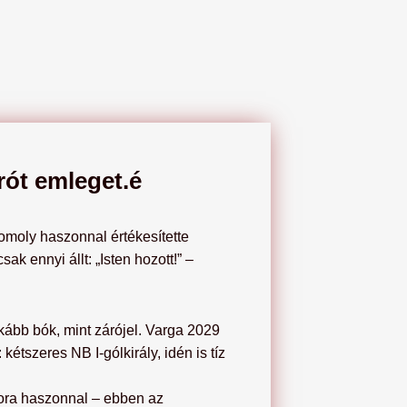
urót emleget.é
omoly haszonnal értékesítette
ak ennyi állt: „Isten hozott!” –
nkább bók, mint zárójel. Varga 2029
 kétszeres NB I-gólkirály, idén is tíz
kora haszonnal – ebben az