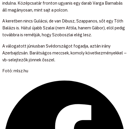
indulna. Középcsatár fronton ugyanis egy darab Varga Barnabás
áll magányosan, mint sajt a polcon.
A keretben nincs Gulácsi, de van Dibusz, Szappanos, sőt egy Tóth
Balázs is. Hátul újabb Szalai (nem Attila, hanem Gábor), elöl pedig
továbbra is reméljük, hogy Szoboszlai elég lesz.
A válogatott júniusban Svédországot fogadja, aztán irány
Azerbajdzsán. Barátságos meccsek, komoly következményekkel –
vb-selejtezők jönnek ősszel.
Fotó: mlsz.hu