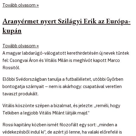
Tovább olvasom »
Aranyérmet nyert Szilágyi Erik az Európa-
kupán
Tovább olvasom »
A magyar labdarúgó-válogatott kerethirdetésén új nevek tűntek
fel: Csongvai Áron és Vitális Milán is meghívót kapott Marco
Rossitól.
Előbbi Svédországban tanulja a futballéletet, utóbbi Győrben
bontogatja szárnyait – nem is akárhogy: csapatával veretlen
tavaszt produkált.
Vitális köszönte szépen a bizalmat, és jelezte: „reméli, hogy
Telkiben a legjobb Vitális Milánt látják majd.”
Rossi kapitány közben ismét filozofált egy sort: „minden a
védekezésből indul ki”, de azért jó lenne, ha valaki előrefelé is