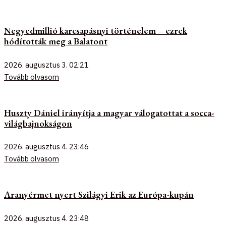
Negyedmillió karcsapásnyi történelem – ezrek
hódították meg a Balatont
2026. augusztus 3.
02:21
Tovább olvasom
Huszty Dániel irányítja a magyar válogatottat a socca-
világbajnokságon
2026. augusztus 4.
23:46
Tovább olvasom
Aranyérmet nyert Szilágyi Erik az Európa-kupán
2026. augusztus 4.
23:48