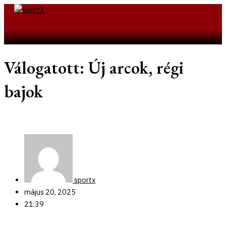
Skip
to
Search
content
Válogatott: Új arcok, régi
bajok
sportx
május 20, 2025
21:39