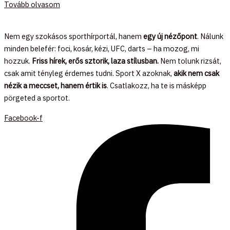
Tovább olvasom
Nem egy szokásos sporthírportál, hanem
egy új nézőpont
. Nálunk
minden belefér: foci, kosár, kézi, UFC, darts – ha mozog, mi
hozzuk.
Friss hírek, erős sztorik, laza stílusban.
Nem tolunk rizsát,
csak amit tényleg érdemes tudni. Sport X azoknak,
akik nem csak
nézik a meccset, hanem értik is
. Csatlakozz, ha te is másképp
pörgeted a sportot.
Facebook-f