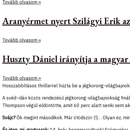
Tovább olvasom »
Aranyérmet nyert Szilágyi Erik 
Tovább olvasom »
Huszty Dániel irányítja a magyar
Tovább olvasom »
Hosszabbításos thrillerrel húzta be a jégkorong-világbajnoki
A svéd–dán közös rendezésű jégkorong-világbajnokság finál
Thompson végül eldöntötte, amit 60 perc alatt senki sem ak
Svájc?
Ők megint másodikok. Már ötödször (!)… Olyan ez, min
És igen, mi, magyarok:
14. hely, bennmaradtunk! Számunkra e