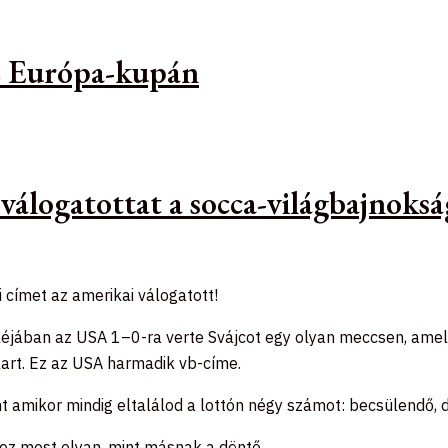
az Európa-kupán
 válogatottat a socca-világbajnoks
 címet az amerikai válogatott!
éjában az USA 1–0-ra verte Svájcot egy olyan meccsen, amely
art. Ez az USA harmadik vb-címe.
t amikor mindig eltalálod a lottón négy számot: becsülendő, 
z most olyan, mint másnak a döntő.