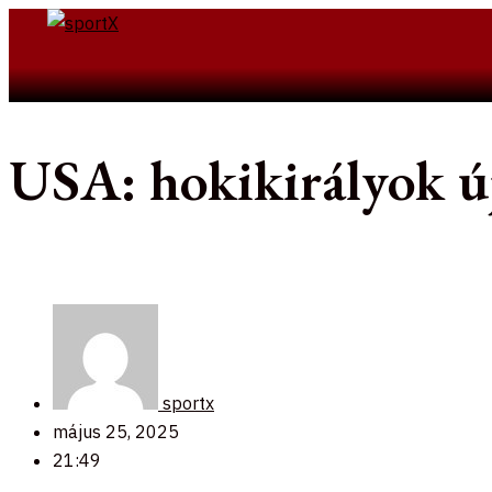
Skip
to
Search
content
USA: hokikirályok új
sportx
május 25, 2025
21:49