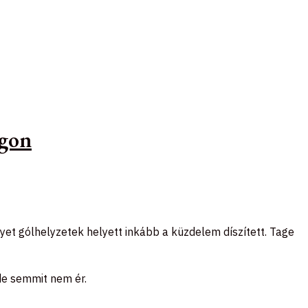
ágon
et gólhelyzetek helyett inkább a küzdelem díszített. Tage
de semmit nem ér.