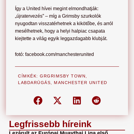
Így a United hívei megint elmondhatják:
„újratervezés” – míg a Grimsby szurkolók
nyugodtan visszatérhetnek a kikötőbe, és arról
mesélhetnek, hogy a helyi halpiac csapata
kiejtette a világ egyik leggazdagabb klubját.
fotó: facebook.com/manchesterunited
CÍMKÉK:
GRGRIMSBY TOWN
,
LABDARÚGÁS
,
MANCHESTER UNITED
Legfrissebb híreink
Lezárult az Európai Muaythai Liga első