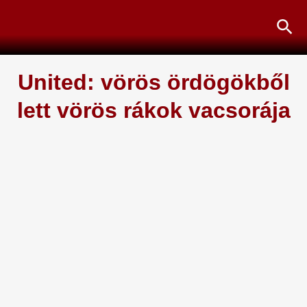
Skip
Sea
to
content
United: vörös ördögökből
lett vörös rákok vacsorája