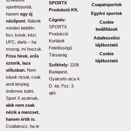
SPORTX
Csapatsportok
sporthírportál,
Produkció Kft.
Egyéni sportok
hanem
egy új
Cégnév:
nézőpont
. Nálunk
Cookie
SPORTX
minden belefér:
beállítások
Produkció
foci, kosár, kézi,
Adatkezelési
Korlátolt
UFC, darts – ha
tájékoztató
Felelősségű
mozog, mi hozzuk.
Cookie
Társaság
Friss hírek, erős
tájékoztató
sztorik, laza
Székhely:
1106
stílusban.
Nem
Budapest,
tolunk rizsát, csak
Gyakorló utca 4.
amit tényleg
D. ép. Fsz. 3.
érdemes tudni.
ajtó
Sport X azoknak,
akik nem csak
nézik a meccset,
hanem értik is
.
Csatlakozz, ha te