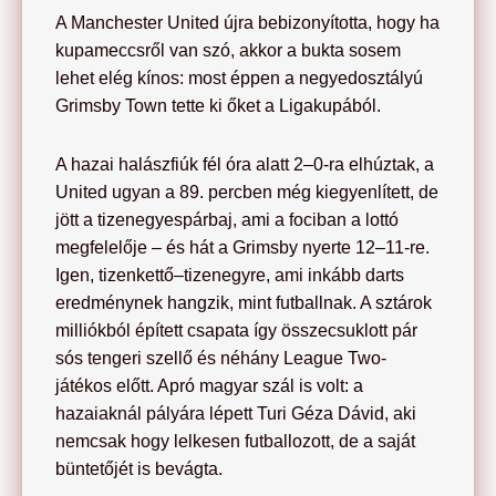
A Manchester United újra bebizonyította, hogy ha
kupameccsről van szó, akkor a bukta sosem
lehet elég kínos: most éppen a negyedosztályú
Grimsby Town tette ki őket a Ligakupából.
A hazai halászfiúk fél óra alatt 2–0-ra elhúztak, a
United ugyan a 89. percben még kiegyenlített, de
jött a tizenegyespárbaj, ami a fociban a lottó
megfelelője – és hát a Grimsby nyerte 12–11-re.
Igen, tizenkettő–tizenegyre, ami inkább darts
eredménynek hangzik, mint futballnak. A sztárok
milliókból épített csapata így összecsuklott pár
sós tengeri szellő és néhány League Two-
játékos előtt. Apró magyar szál is volt: a
hazaiaknál pályára lépett Turi Géza Dávid, aki
nemcsak hogy lelkesen futballozott, de a saját
büntetőjét is bevágta.