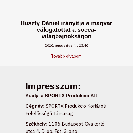
Huszty Dániel irányítja a magyar
válogatottat a socca-
világbajnokságon
2026. augusztus 4.
23:46
Tovább olvasom
Impresszum:
Kiadja a SPORTX Produkció Kft.
SPORTX Produkció Korlátolt
Cégnév:
Felelősségű Társaság
1106 Budapest, Gyakorló
Székhely:
utca 4. D. ép. Fsz. 3. ajtó