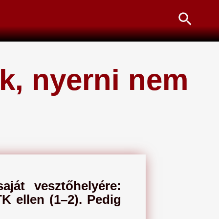
Searc
ak, nyerni nem
aját vesztőhelyére:
K ellen (1–2). Pedig