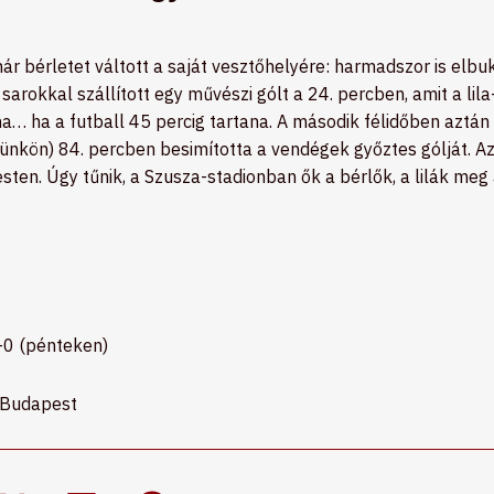
ár bérletet váltott a saját vesztőhelyére: harmadszor is elbu
sarokkal szállított egy művészi gólt a 24. percben, amit a li
lna… ha a futball 45 percig tartana. A második félidőben aztán
nkön) 84. percben besimította a vendégek győztes gólját. Az
ten. Úgy tűnik, a Szusza-stadionban ők a bérlők, a lilák meg a
–0 (pénteken)
KBudapest