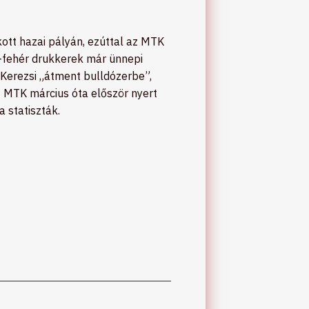
kott hazai pályán, ezúttal az MTK
la-fehér drukkerek már ünnepi
 Kerezsi „átment bulldózerbe”,
 MTK március óta először nyert
 statiszták.