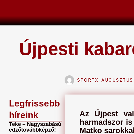
Skip
to
content
Újpesti kabar
SPORTX
AUGUSZTUS 
Legfrissebb
Az Újpest val
híreink
harmadszor is 
Teke – Nagyszabású
Matko sarokkal
edzőtovábbképző!