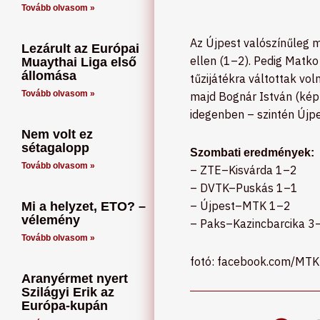
Tovább olvasom »
Az Újpest valószínűleg m
Lezárult az Európai
ellen (1–2). Pedig Matko 
Muaythai Liga első
állomása
tűzijátékra váltottak vo
Tovább olvasom »
majd Bognár István (képü
idegenben – szintén Újpes
Nem volt ez
sétagalopp
Szombati eredmények:
Tovább olvasom »
– ZTE–Kisvárda 1–2
– DVTK–Puskás 1–1
– Újpest–MTK 1–2
Mi a helyzet, ETO? –
vélemény
– Paks–Kazincbarcika 3
Tovább olvasom »
fotó: facebook.com/MT
Aranyérmet nyert
Szilágyi Erik az
Európa-kupán