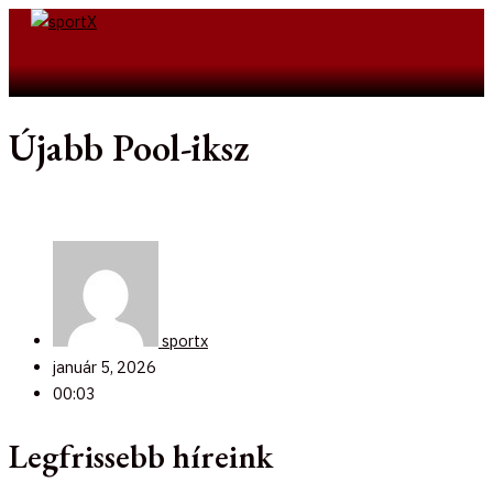
Skip
to
Search
content
Újabb Pool-iksz
sportx
január 5, 2026
00:03
Legfrissebb híreink