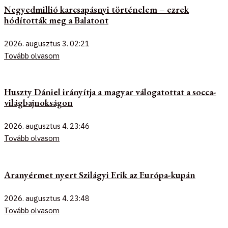
Negyedmillió karcsapásnyi történelem – ezrek
hódították meg a Balatont
2026. augusztus 3.
02:21
Tovább olvasom
Huszty Dániel irányítja a magyar válogatottat a socca-
világbajnokságon
2026. augusztus 4.
23:46
Tovább olvasom
Aranyérmet nyert Szilágyi Erik az Európa-kupán
2026. augusztus 4.
23:48
Tovább olvasom