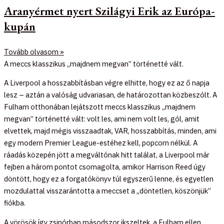
Aranyérmet nyert Szilágyi Erik az Európa-
kupán
Tovább olvasom »
A meccs klasszikus „majdnem megvan” történetté vált.
A Liverpool a hosszabbításban végre elhitte, hogy ez az ő napja
lesz – aztán a valóság udvariasan, de határozottan közbeszólt. A
Fulham otthonában lejátszott meccs klasszikus „majdnem
megvan” történetté vált: volt les, ami nem volt les, gól, amit
elvettek, majd mégis visszaadtak, VAR, hosszabbítás, minden, ami
egy modern Premier League-estéhez kell, popcorn nélkül. A
ráadás közepén jött a megváltónak hitt találat, a Liverpool már
fejben a három pontot csomagolta, amikor Harrison Reed úgy
döntött, hogy ez a forgatókönyv túl egyszerű lenne, és egyetlen
mozdulattal visszarántotta a meccset a „döntetlen, köszönjük”
fiókba.
A vörösök így zsinórban másodszor ikszeltek, a Fulham ellen