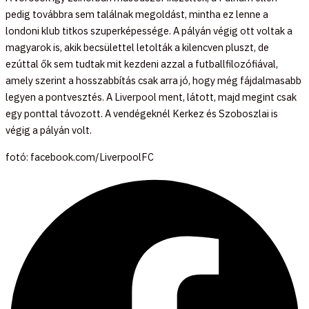
pedig továbbra sem találnak megoldást, mintha ez lenne a
londoni klub titkos szuperképessége. A pályán végig ott voltak a
magyarok is, akik becsülettel letolták a kilencven pluszt, de
ezúttal ők sem tudtak mit kezdeni azzal a futballfilozófiával,
amely szerint a hosszabbítás csak arra jó, hogy még fájdalmasabb
legyen a pontvesztés. A Liverpool ment, látott, majd megint csak
egy ponttal távozott. A vendégeknél Kerkez és Szoboszlai is
végig a pályán volt.
fotó: facebook.com/LiverpoolFC