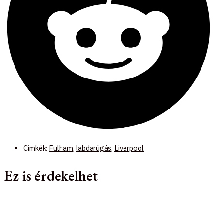
Címkék:
Fulham
,
labdarúgás
,
Liverpool
Ez is érdekelhet