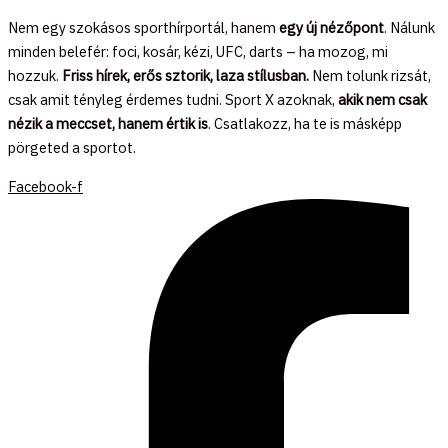
Nem egy szokásos sporthírportál, hanem
egy új nézőpont
. Nálunk
minden belefér: foci, kosár, kézi, UFC, darts – ha mozog, mi
hozzuk.
Friss hírek, erős sztorik, laza stílusban.
Nem tolunk rizsát,
csak amit tényleg érdemes tudni. Sport X azoknak,
akik nem csak
nézik a meccset, hanem értik is
. Csatlakozz, ha te is másképp
pörgeted a sportot.
Facebook-f