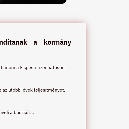
indítanak a kormány
, hanem a kispesti tizenhatoson
ve az utóbbi évek teljesítményét,
növeli a büdzsét…