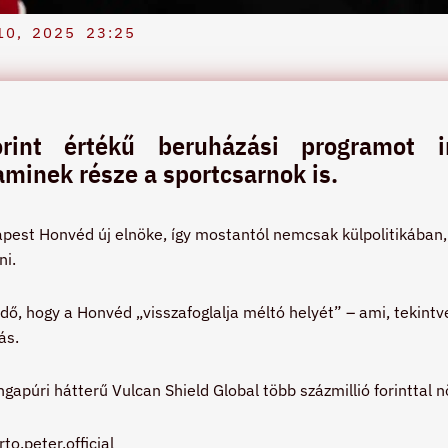
0, 2025
23:25
forint értékű beruházási programot 
minek része a sportcsarnok is.
udapest Honvéd új elnöke, így mostantól nemcsak külpolitikában
ni.
z idő, hogy a Honvéd „visszafoglalja méltó helyét” – ami, tekint
ás.
ingapúri hátterű Vulcan Shield Global több százmillió forinttal 
to.peter.official