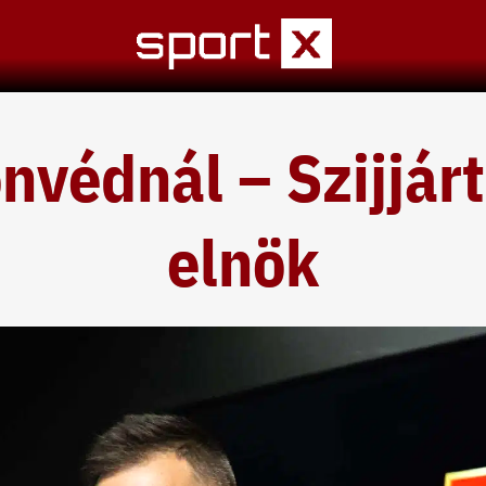
nvédnál – Szijjárt
elnök