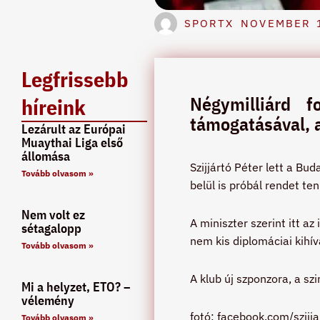
SPORTX
NOVEMBER 1
Legfrissebb
Négymilliárd 
híreink
támogatásával, a
Lezárult az Európai
Muaythai Liga első
állomása
Szijjártó Péter lett a B
Tovább olvasom »
belül is próbál rendet ten
Nem volt ez
A miniszter szerint itt a
sétagalopp
nem kis diplomáciai kihív
Tovább olvasom »
A klub új szponzora, a sz
Mi a helyzet, ETO? –
vélemény
fotó: facebook.com/szijjar
Tovább olvasom »