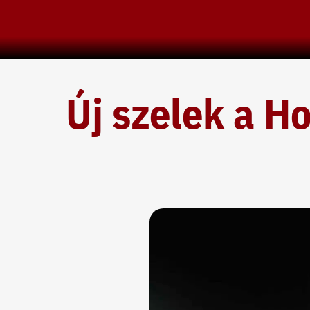
Skip
to
content
Új szelek a Ho