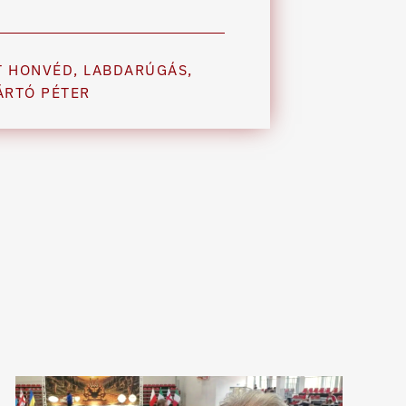
T HONVÉD
,
LABDARÚGÁS
,
ÁRTÓ PÉTER