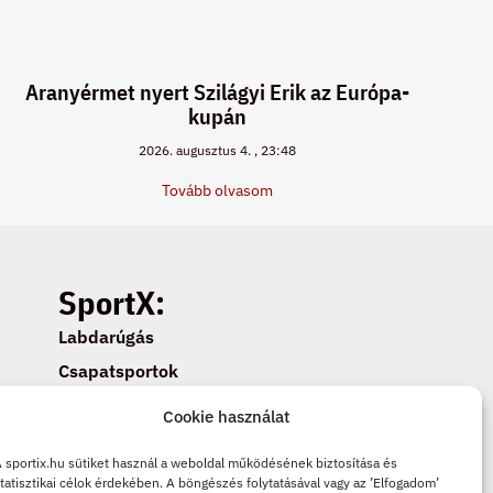
Aranyérmet nyert Szilágyi Erik az Európa-
kupán
2026. augusztus 4.
23:48
Tovább olvasom
SportX:
Labdarúgás
Csapatsportok
Egyéni sportok
Cookie használat
Cookie beállítások
 sportix.hu sütiket használ a weboldal működésének biztosítása és
Adatkezelési tájékoztató
tatisztikai célok érdekében. A böngészés folytatásával vagy az ’Elfogadom’