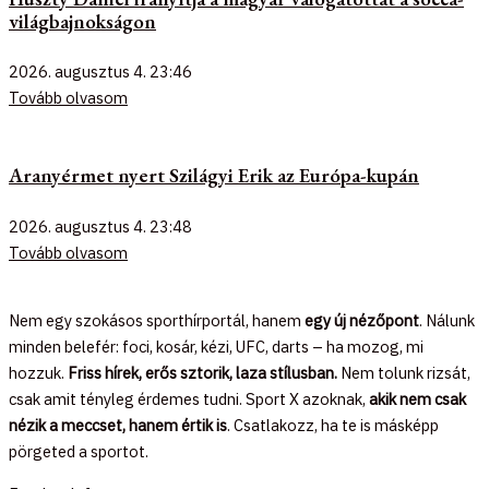
világbajnokságon
2026. augusztus 4.
23:46
Tovább olvasom
Aranyérmet nyert Szilágyi Erik az Európa-kupán
2026. augusztus 4.
23:48
Tovább olvasom
Nem egy szokásos sporthírportál, hanem
egy új nézőpont
. Nálunk
minden belefér: foci, kosár, kézi, UFC, darts – ha mozog, mi
hozzuk.
Friss hírek, erős sztorik, laza stílusban.
Nem tolunk rizsát,
csak amit tényleg érdemes tudni. Sport X azoknak,
akik nem csak
nézik a meccset, hanem értik is
. Csatlakozz, ha te is másképp
pörgeted a sportot.