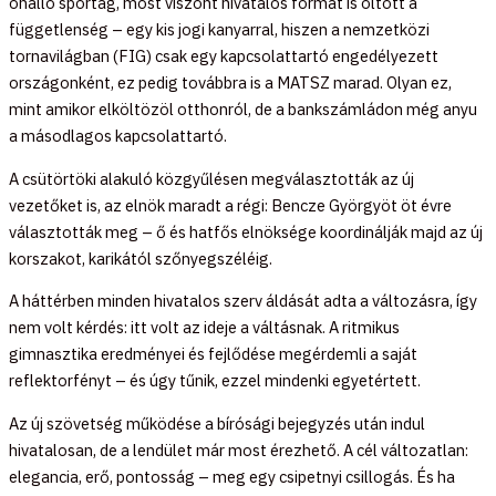
önálló sportág, most viszont hivatalos formát is öltött a
függetlenség – egy kis jogi kanyarral, hiszen a nemzetközi
tornavilágban (FIG) csak egy kapcsolattartó engedélyezett
országonként, ez pedig továbbra is a MATSZ marad. Olyan ez,
mint amikor elköltözöl otthonról, de a bankszámládon még anyu
a másodlagos kapcsolattartó.
A csütörtöki alakuló közgyűlésen megválasztották az új
vezetőket is, az elnök maradt a régi: Bencze Györgyöt öt évre
választották meg – ő és hatfős elnöksége koordinálják majd az új
korszakot, karikától szőnyegszéléig.
A háttérben minden hivatalos szerv áldását adta a változásra, így
nem volt kérdés: itt volt az ideje a váltásnak. A ritmikus
gimnasztika eredményei és fejlődése megérdemli a saját
reflektorfényt – és úgy tűnik, ezzel mindenki egyetértett.
Az új szövetség működése a bírósági bejegyzés után indul
hivatalosan, de a lendület már most érezhető. A cél változatlan:
elegancia, erő, pontosság – meg egy csipetnyi csillogás. És ha