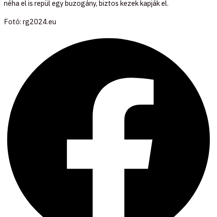
néha el is repül egy buzogány, biztos kezek kapják el.
Fotó: rg2024.eu