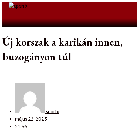
Skip
to
Search
content
Új korszak a karikán innen,
buzogányon túl
sportx
május 22, 2025
21:56