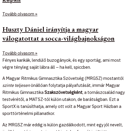
Tovább olvasom »
Huszty Dániel irányítja a magyar
válogatottat a socca-világbajnokságon
Tovább olvasom »
Fényes karikák, lendülő buzogányok, és egy sportág, ami most
végre tényleg saját lábra áll – ha kell, spiccben.
A Magyar Ritmikus Gimnasztika Szövetség (MRGSZ) mostantól
szinte teljesen
önállóan folytatja pályafutását, immár Magyar
Ritmikus Gimnasztika
Szakszövetségként
, a tornászcsalád nagy
testvérétől, a MATSZ-tól külön utakon, de barátságban. Ezt a
SportX is tanúsíthatja, amely ott volt a Magyar Sport Házban a
sporttörténelmi pillanatkor.
Az MRGSZ már eddig is külön gazdálkodott, mint egy jól nevelt,