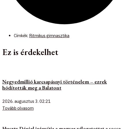
Címkék:
Ritmikus gimnasztika
Ez is érdekelhet
Negyedmillió karcsapásnyi történelem – ezrek
hódították meg a Balatont
2026. augusztus 3.
02:21
Tovább olvasom
Huszty Dániel irányítja a magyar válogatottat a socca-