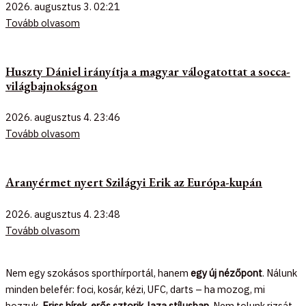
2026. augusztus 3.
02:21
Tovább olvasom
Huszty Dániel irányítja a magyar válogatottat a socca-
világbajnokságon
2026. augusztus 4.
23:46
Tovább olvasom
Aranyérmet nyert Szilágyi Erik az Európa-kupán
2026. augusztus 4.
23:48
Tovább olvasom
Nem egy szokásos sporthírportál, hanem
egy új nézőpont
. Nálunk
minden belefér: foci, kosár, kézi, UFC, darts – ha mozog, mi
hozzuk.
Friss hírek, erős sztorik, laza stílusban.
Nem tolunk rizsát,