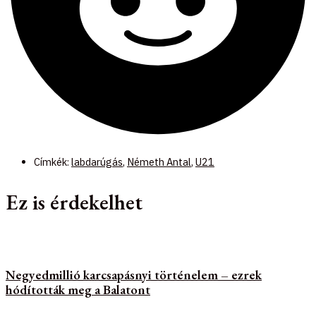
Címkék:
labdarúgás
,
Németh Antal
,
U21
Ez is érdekelhet
Negyedmillió karcsapásnyi történelem – ezrek
hódították meg a Balatont