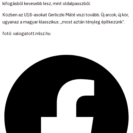
kifogásból kevesebb lesz, mint oldalpasszból.
Közben az U18-asokat Gerliczki Máté viszi tovább. Új arcok, új kör,
ugyanaz a magyar klasszikus: „most aztán tényleg építkezünk”.
fotó: valogatott.mlsz.hu