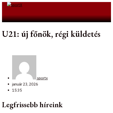
Skip
to
Search
content
U21: új főnök, régi küldetés
sportx
január 23, 2026
15:35
Legfrissebb híreink