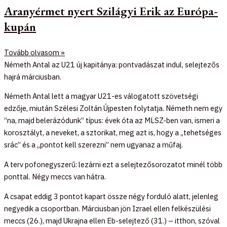
Aranyérmet nyert Szilágyi Erik az Európa-
kupán
Tovább olvasom »
Németh Antal az U21 új kapitánya: pontvadászat indul, selejtezős
hajrá márciusban.
Németh Antal lett a magyar U21-es válogatott szövetségi
edzője, miután Szélesi Zoltán Újpesten folytatja. Németh nem egy
“na, majd belerázódunk” típus: évek óta az MLSZ-ben van, ismeri a
korosztályt, a neveket, a sztorikat, meg azt is, hogy a „tehetséges
srác” és a „pontot kell szerezni” nem ugyanaz a műfaj.
A terv pofonegyszerű: lezárni ezt a selejtezősorozatot minél több
ponttal. Négy meccs van hátra.
A csapat eddig 3 pontot kapart össze négy forduló alatt, jelenleg
negyedik a csoportban. Márciusban jön Izrael ellen felkészülési
meccs (26.), majd Ukrajna ellen Eb-selejtező (31.) – itthon, szóval