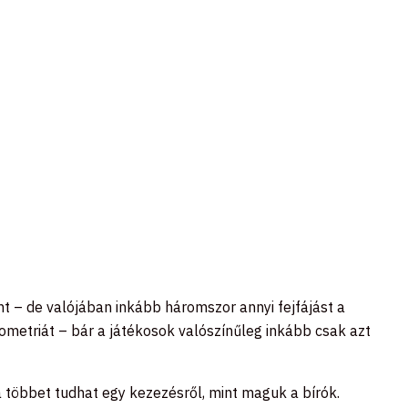
t – de valójában inkább háromszor annyi fejfájást a
metriát – bár a játékosok valószínűleg inkább csak azt
da többet tudhat egy kezezésről, mint maguk a bírók.