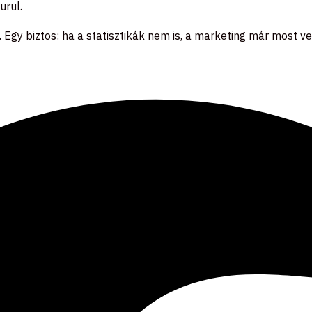
urul.
 Egy biztos: ha a statisztikák nem is, a marketing már most ve