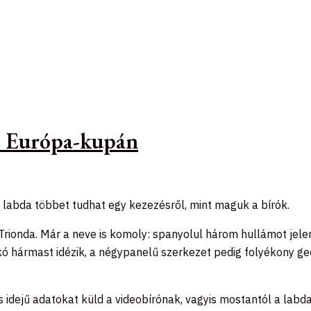
az Európa-kupán
a labda többet tudhat egy kezezésről, mint maguk a bírók.
rionda. Már a neve is komoly: spanyolul három hullámot jelen
 hármast idézik, a négypanelű szerkezet pedig folyékony geo
lós idejű adatokat küld a videobírónak, vagyis mostantól a lab