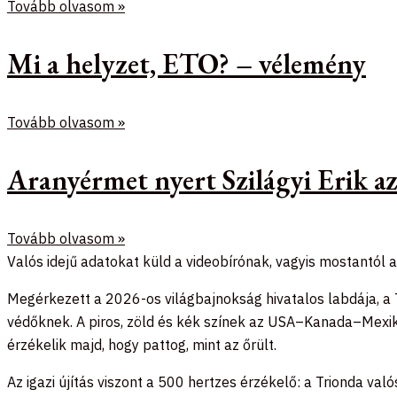
Tovább olvasom »
Mi a helyzet, ETO? – vélemény
Tovább olvasom »
Aranyérmet nyert Szilágyi Erik 
Tovább olvasom »
Valós idejű adatokat küld a videobírónak, vagyis mostantól 
Megérkezett a 2026-os világbajnokság hivatalos labdája, a T
védőknek. A piros, zöld és kék színek az USA–Kanada–Mexikó
érzékelik majd, hogy pattog, mint az őrült.
Az igazi újítás viszont a 500 hertzes érzékelő: a Trionda va