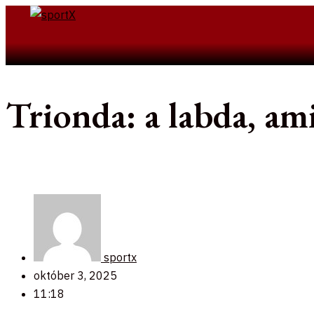
Skip
to
Search
content
Trionda: a labda, am
sportx
október 3, 2025
11:18