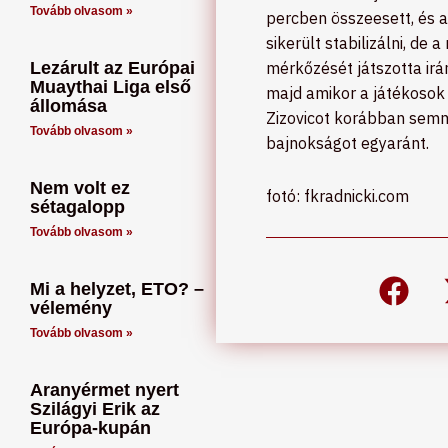
Tovább olvasom »
percben összeesett, és 
sikerült stabilizálni, d
Lezárult az Európai
mérkőzését játszotta irá
Muaythai Liga első
majd amikor a játékosok m
állomása
Zizovicot korábban semm
Tovább olvasom »
bajnokságot egyaránt.
Nem volt ez
fotó: fkradnicki.com
sétagalopp
Tovább olvasom »
Mi a helyzet, ETO? –
vélemény
Tovább olvasom »
Aranyérmet nyert
Szilágyi Erik az
Európa-kupán