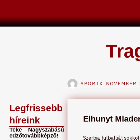
Skip
to
content
Tra
SPORTX
NOVEMBER 
Legfrissebb
Elhunyt Mladen
híreink
Teke – Nagyszabású
edzőtovábbképző!
Szerbia futballját sokkol