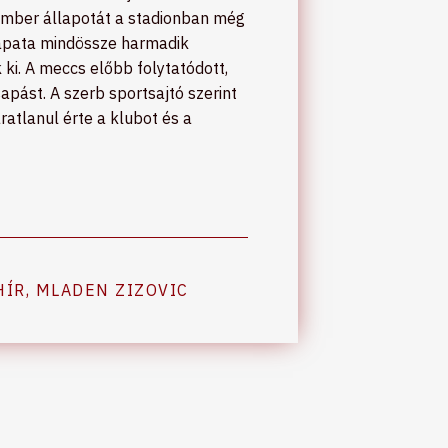
ember állapotát a stadionban még
csapata mindössze harmadik
ki. A meccs előbb folytatódott,
apást. A szerb sportsajtó szerint
atlanul érte a klubot és a
HÍR
,
MLADEN ZIZOVIC