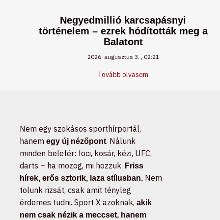
Negyedmillió karcsapásnyi
történelem – ezrek hódították meg a
Balatont
2026. augusztus 3.
02:21
Tovább olvasom
Nem egy szokásos sporthírportál,
hanem
. Nálunk
egy új nézőpont
minden belefér: foci, kosár, kézi, UFC,
darts – ha mozog, mi hozzuk.
Friss
Nem
hírek, erős sztorik, laza stílusban.
tolunk rizsát, csak amit tényleg
érdemes tudni. Sport X azoknak,
akik
nem csak nézik a meccset, hanem