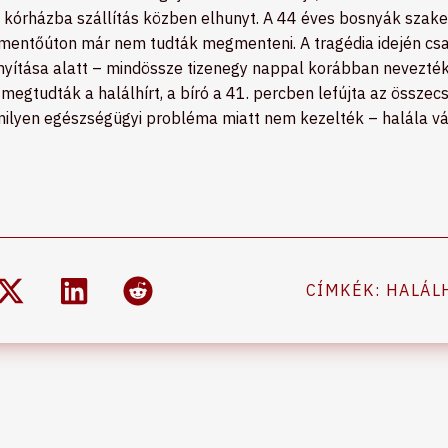
a kórházba szállítás közben elhunyt. A 44 éves bosnyák szak
e a mentőúton már nem tudták megmenteni. A tragédia idején 
nyítása alatt – mindössze tizenegy nappal korábban nevezték 
egtudták a halálhírt, a bíró a 41. percben lefújta az összecs
ilyen egészségügyi probléma miatt nem kezelték – halála vár
CÍMKÉK:
HALÁL