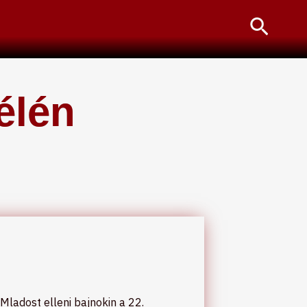
Searc
élén
 Mladost elleni bajnokin a 22.