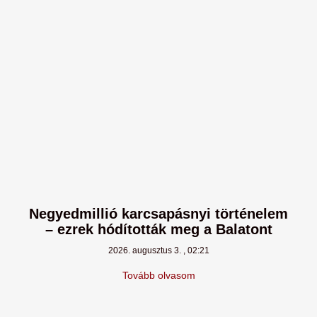
Negyedmillió karcsapásnyi történelem
– ezrek hódították meg a Balatont
2026. augusztus 3.
02:21
Tovább olvasom