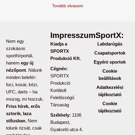
Tovább olvasom
Impresszum:
SportX:
Nem egy
Kiadja a
Labdarúgás
szokásos
SPORTX
Csapatsportok
sporthírportál,
Produkció Kft.
Egyéni sportok
hanem
egy új
Cégnév:
nézőpont
. Nálunk
Cookie
SPORTX
minden belefér:
beállítások
Produkció
foci, kosár, kézi,
Adatkezelési
Korlátolt
UFC, darts – ha
tájékoztató
Felelősségű
mozog, mi hozzuk.
Cookie
Társaság
Friss hírek, erős
tájékoztató
sztorik, laza
Székhely:
1106
stílusban.
Nem
Budapest,
tolunk rizsát, csak
Gyakorló utca 4.