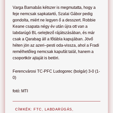
Varga Barnabás kétszer is megmutatta, hogy a
feje nemcsak sapkatartó, Szalai Gábor pedig
gondolta, miért ne legyen ő a desszert. Robbie
Keane csapata négy év után újra ott van a
labdarúgó BL-selejtező rájátszásában, és már
csak a Qarabag áll a főtábla kapujában. Jövő
héten jön az azeri–pesti oda-vissza, ahol a Fradi
remélhetőleg nemcsak kapufát talál, hanem a
csoportkör ajtaját is betöri.
Ferencvárosi TC-PFC Ludogorec (bolgár) 3-0 (1-
0)
fotó: MTI
CÍMKÉK:
FTC
,
LABDARÚGÁS
,