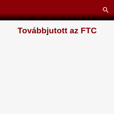
Skip
Sea
to
content
Továbbjutott az FTC