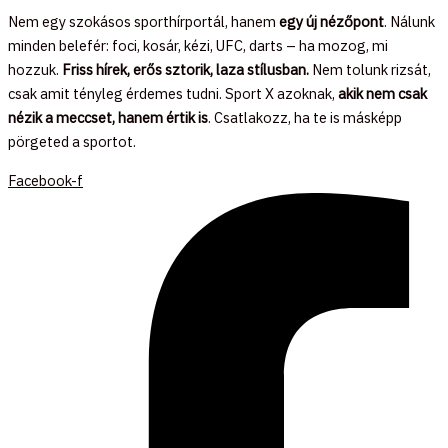
Nem egy szokásos sporthírportál, hanem
egy új nézőpont
. Nálunk
minden belefér: foci, kosár, kézi, UFC, darts – ha mozog, mi
hozzuk.
Friss hírek, erős sztorik, laza stílusban.
Nem tolunk rizsát,
csak amit tényleg érdemes tudni. Sport X azoknak,
akik nem csak
nézik a meccset, hanem értik is
. Csatlakozz, ha te is másképp
pörgeted a sportot.
Facebook-f