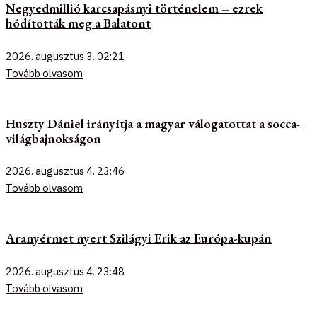
Negyedmillió karcsapásnyi történelem – ezrek
hódították meg a Balatont
2026. augusztus 3.
02:21
Tovább olvasom
Huszty Dániel irányítja a magyar válogatottat a socca-
világbajnokságon
2026. augusztus 4.
23:46
Tovább olvasom
Aranyérmet nyert Szilágyi Erik az Európa-kupán
2026. augusztus 4.
23:48
Tovább olvasom