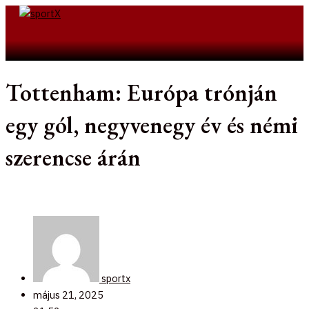
Skip
to
Search
content
Tottenham: Európa trónján
egy gól, negyvenegy év és némi
szerencse árán
sportx
május 21, 2025