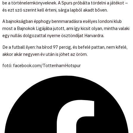
be a történelemkönyveknek. A Spurs próbálta tördelni a játékot –
és ezt szó szerint kell érteni, sárga lapból akadt bőven.
A bajnokságban épphogy bennmaradásra esélyes londoni klub
most a Bajnokok Ligájába jutott, ami így kicsit olyan, mintha valaki
egy nullás dolgozattal nyerne ösztöndíjat Harvardra.
De a futball ilyen: ha bírod 97 percig, és befelé pattan, nem kifelé,
akkor akár negyven év után is jöhet az öröm.
fotó: facebook.com/TottenhamHotspur